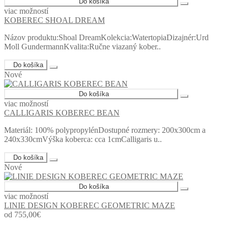
Do košíka
viac možností
KOBEREC SHOAL DREAM
Názov produktu:Shoal DreamKolekcia:WatertopiaDizajnér:Urd
Moll GundermannKvalita:Ručne viazaný kober..
Do košíka
Nové
Do košíka
viac možností
CALLIGARIS KOBEREC BEAN
Materiál: 100% polypropylénDostupné rozmery: 200x300cm a
240x330cmVýška koberca: cca 1cmCalligaris u..
Do košíka
Nové
Do košíka
viac možností
LINIE DESIGN KOBEREC GEOMETRIC MAZE
od 755,00€