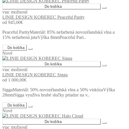
Do košíka
viac možností
LINIE DESIGN KOBEREC Peaceful Parity
od 945,00€
Peaceful ParityMateriál: 85% nefarbená novozélandská vlna a
15% nefarbená jutaVýška 8mmPeaceful Pari..
Do košíka
Nové
Do košíka
viac možností
LINIE DESIGN KOBEREC Sigga
od 1 000,00€
SiggaMateriál: 50% novozélandská vlna a 50% viskózaVýška
28mmSigga využíva hrubé slučky priadze na v..
Do košíka
Nové
Do košíka
viac možností