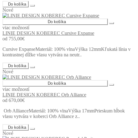
Do košíka
Nové
Do košíka
viac možností
LINIE DESIGN KOBEREC Cursive Expanse
od 755,00€
Cursive ExpanseMateriál: 100% vlnaVýška 12mmKľukatá línia v
kontrastnej dĺžke vlasu vytvára na neutr..
Do košíka
Nové
Do košíka
viac možností
LINIE DESIGN KOBEREC Orb Alliance
od 670,00€
Orb AllianceMateriál: 100% vlnaVýška 17mmPrieskum hĺbok
vlasu vytvára v koberci Orb Alliance z..
Do košíka
Nové