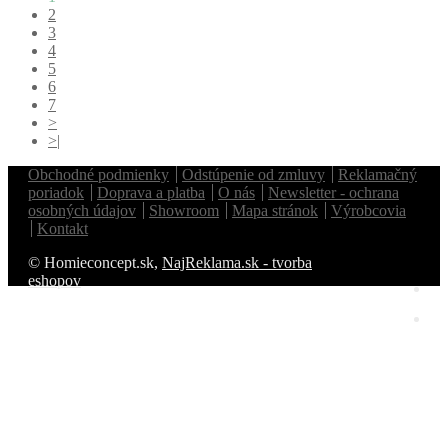
2
3
4
5
6
7
>
>|
Obchodné podmienky
Odstúpenie od zmluvy
Reklamačný
poriadok
Doprava a platba
O nás
Newsletter - ochrana
osobných údajov
Showroom
Mapa stránok
Výrobcovia
Kontakt
© Homieconcept.sk,
NajReklama.sk - tvorba
eshopov