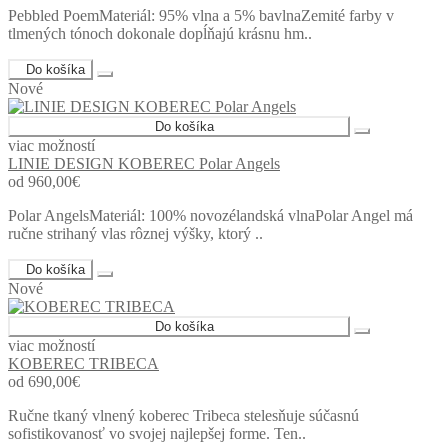
Pebbled PoemMateriál: 95% vlna a 5% bavlnaZemité farby v
tlmených tónoch dokonale dopĺňajú krásnu hm..
Do košíka
Nové
Do košíka
viac možností
LINIE DESIGN KOBEREC Polar Angels
od 960,00€
Polar AngelsMateriál: 100% novozélandská vlnaPolar Angel má
ručne strihaný vlas rôznej výšky, ktorý ..
Do košíka
Nové
Do košíka
viac možností
KOBEREC TRIBECA
od 690,00€
Ručne tkaný vlnený koberec Tribeca stelesňuje súčasnú
sofistikovanosť vo svojej najlepšej forme. Ten..