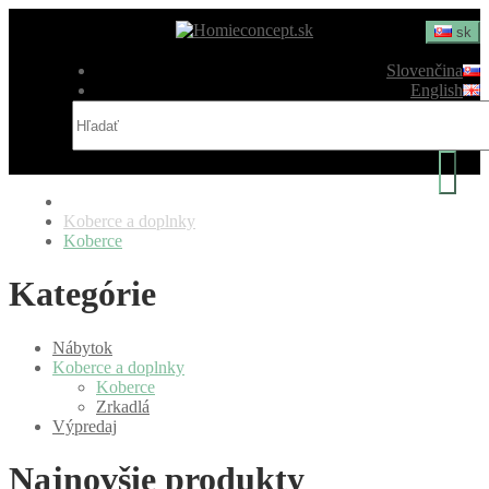
sk
Slovenčina
English
Koberce a doplnky
Koberce
Kategórie
Nábytok
Koberce a doplnky
Koberce
Zrkadlá
Výpredaj
Najnovšie produkty