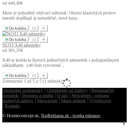
od 446,49€
Muse je pohodlný obývací nábytok. Okrem klasických prvkov
interiér dopĺňajú aj netradičné, nové kusy..
Homie Asistent
Do košíka
ODBORNÝ PORADCA
Do košíka
NOTI X40 taburetky
od 301,35€
X40 je kolekcia štyroch jedinečných taburetiek s polygonálnymi
základňami. x40 boli vytvorené ..
Do košíka
Zobrazenie 1 až 5 z 5 (1 stránok)
Obchodné podmienky
Odstúpenie od zmluvy
Reklamačný
poriadok
Doprava a platba
O nás
Newsletter - ochrana
osobných údajov
Showroom
Mapa stránok
Výrobcovia
Kontakt
© Homieconcept.sk,
NajReklama.sk - tvorba eshopov