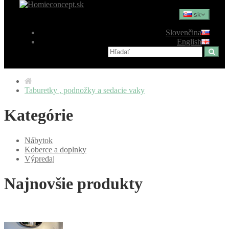
sk
Slovenčina
English
Taburetky , podnožky a sedacie vaky
Kategórie
Nábytok
Koberce a doplnky
Výpredaj
Najnovšie produkty