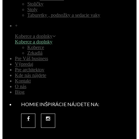
Stoličky
Stoly
Taburetky , podnožky a sedacie vaky
+
Koberce a doplnky
Koberce a doplnky
Koberce
Zrkadlá
Pre Váš business
Výpredaj
Pre architektov
Kde nás nájdete
Kontakt
O nás
Blog
HOMIE INŠPIRÁCIE NÁJDETE NA: