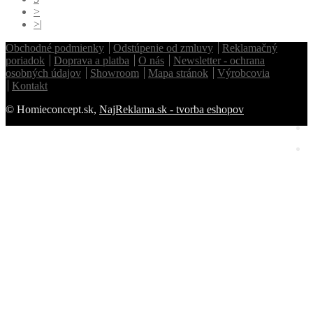
>
>|
Obchodné podmienky
Odstúpenie od zmluvy
Reklamačný
poriadok
Doprava a platba
O nás
Newsletter - ochrana
osobných údajov
Showroom
Mapa stránok
Výrobcovia
Kontakt
© Homieconcept.sk,
NajReklama.sk - tvorba eshopov