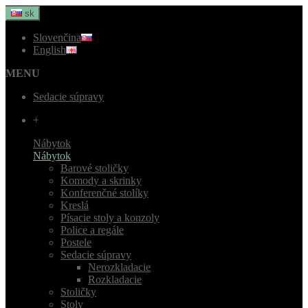
sk
Slovenčina
English
MENU
Sedacie súpravy
+
Nábytok
Nábytok
Barové stoličky
Komody a skrinky
Konferenčné stolíky
Kreslá
Písacie stoly a konzoly
Police a regále
Postele
Sedacie súpravy
Nerozkladacie
Rozkladacie
Stoličky
Stoly