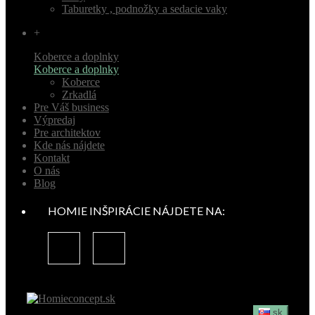
Taburetky , podnožky a sedacie vaky
+
Koberce a doplnky
Koberce a doplnky
Koberce
Zrkadlá
Pre Váš business
Výpredaj
Pre architektov
Kde nás nájdete
Kontakt
O nás
Blog
HOMIE INŠPIRÁCIE NÁJDETE NA:
sk