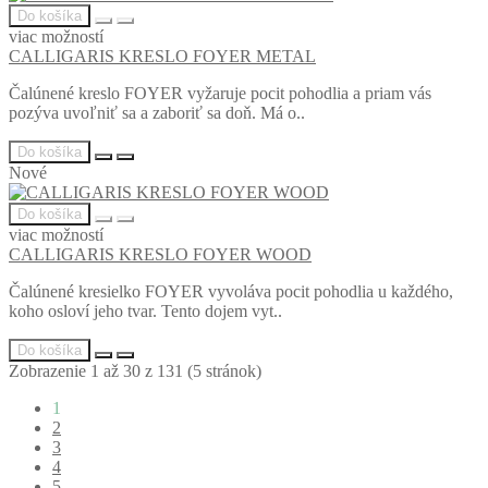
Do košíka
viac možností
CALLIGARIS KRESLO FOYER METAL
Čalúnené kreslo FOYER vyžaruje pocit pohodlia a priam vás
pozýva uvoľniť sa a zaboriť sa doň. Má o..
Do košíka
Nové
Do košíka
viac možností
CALLIGARIS KRESLO FOYER WOOD
Čalúnené kresielko FOYER vyvoláva pocit pohodlia u každého,
koho osloví jeho tvar. Tento dojem vyt..
Do košíka
Zobrazenie 1 až 30 z 131 (5 stránok)
1
2
3
4
5