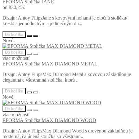
EFORMA Stolička JANE
od 830,25€
Dizajn: Antoy FilipsJane s kovovými nohami je otočná stolička/
kreslo s jednoduchým a jedinečným diz..
Do košíka
Nové
Do košíka
viac možností
EFORMA Stolička MAX DIAMOND METAL
Dizajn: Antoy FilipsMax Diamond Metal s kovovou základňou je
elegantná a všestranná stolička, ktorá ..
Do košíka
Nové
Do košíka
viac možností
EFORMA Stolička MAX DIAMOND WOOD
Dizajn: Antoy FilipsMax Diamond Wood s drevenou základňou je
moderná, čalúnená stolička so všestrann..