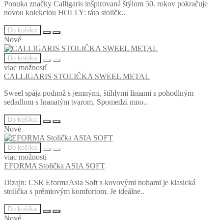
Ponuka značky Calligaris inšpirovaná štýlom 50. rokov pokračuje
novou kolekciou HOLLY: táto stoličk..
Do košíka
Nové
Do košíka
viac možností
CALLIGARIS STOLIČKA SWEEL METAL
Sweel spája podnož s jemnými, štíhlymi líniami s pohodlným
sedadlom s hranatým tvarom. Spomedzi mno..
Do košíka
Nové
Do košíka
viac možností
EFORMA Stolička ASIA SOFT
Dizajn: CSR EformaAsia Soft s kovovými nohami je klasická
stolička s prémiovým komfortom. Je ideálne..
Do košíka
Nové