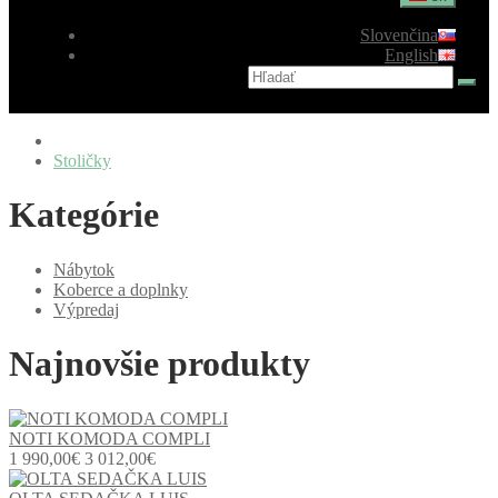
Slovenčina
English
Stoličky
Kategórie
Nábytok
Koberce a doplnky
Výpredaj
Najnovšie produkty
NOTI KOMODA COMPLI
1 990,00€
3 012,00€