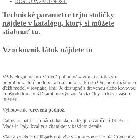
DOSTUPNé MOžNOSTI
Technické parametre tejto stoličky
nájdete v katalógu, ktorý si môžete
stiahnuť tu.
Vzorkovník látok nájdete tu
Vždy elegantné, no zároveň pohodlné – vďaka elastickým
popruhom, ktoré podopierajú sedadlo, sa kreslo Oleandro rozširuje o
ďalší model v rovnakej línii. Je dostupné s drevenou alebo kovovou
konštrukciou a nožičkami pre výraznejší vizuálny efekt vo vašom
interiéri.
Vyhotovenie:
drevená podnož
.
Calligaris patrí k ikonám talianskeho dizajnu (založená 1923) —
Made in Italy, kvalita a charakter v každom detaile.
Viac z kolekcie Calligaris objavíte v showroome Homie Concept v