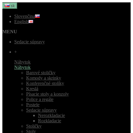
sk
Slovenčina
English
MENU
Sedacie súpravy
+
Nábytok
Nábytok
Barové stoličky
Komody a skrinky
Konferenčné stolíky
Kreslá
Písacie stoly a konzoly
Police a regále
Postele
Sedacie súpravy
Nerozkladacie
Rozkladacie
Stoličky
Stoly