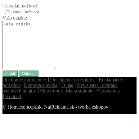
Tu zadaj možnosť
Vaša otázka:
Zrušiť
Odoslať
Obchodné podmienky
Odstúpenie od zmluvy
Reklamačný
poriadok
Doprava a platba
O nás
Newsletter - ochrana
osobných údajov
Showroom
Mapa stránok
Výrobcovia
Kontakt
© Homieconcept.sk,
NajReklama.sk - tvorba eshopov