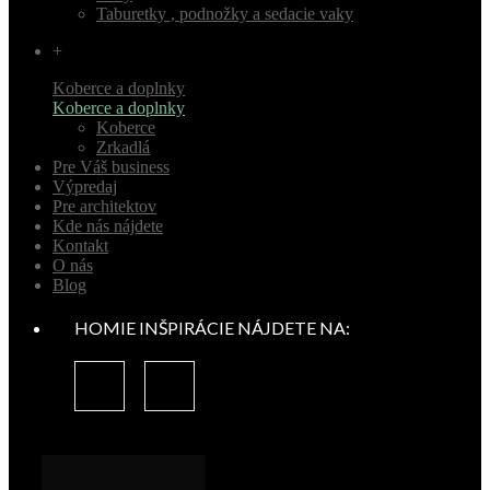
Taburetky , podnožky a sedacie vaky
+
Koberce a doplnky
Koberce a doplnky
Koberce
Zrkadlá
Pre Váš business
Výpredaj
Pre architektov
Kde nás nájdete
Kontakt
O nás
Blog
HOMIE INŠPIRÁCIE NÁJDETE NA: