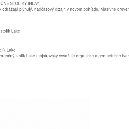
ČNÉ STOLÍKY INLAY
y odrážajú plynulý, nadčasový dizajn v novom pohľade. Masívne dreven
olík Lake
renčný stolík Lake majstrovsky vyvažuje organické a geometrické tvary