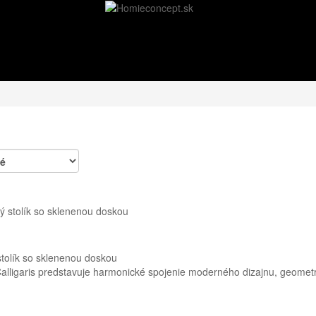
stolík so sklenenou doskou
alligaris predstavuje harmonické spojenie moderného dizajnu, geometr