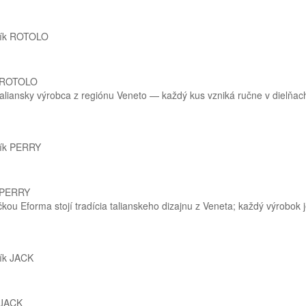
k ROTOLO
 taliansky výrobca z regiónu Veneto — každý kus vzniká ručne v dielňach
 PERRY
ou Eforma stojí tradícia talianskeho dizajnu z Veneta; každý výrobok j
 JACK