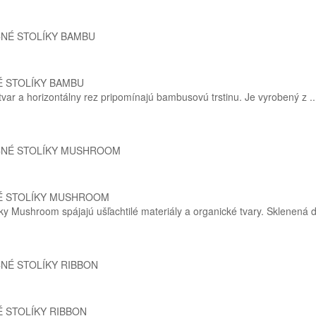
É STOLÍKY BAMBU
 tvar a horizontálny rez pripomínajú bambusovú trstinu. Je vyrobený z ..
É STOLÍKY MUSHROOM
ky Mushroom spájajú ušľachtilé materiály a organické tvary. Sklenená d
 STOLÍKY RIBBON