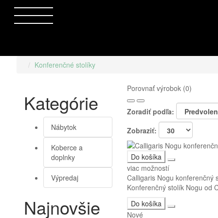
Konferenčné stolíky
Porovnať výrobok (0)
Kategórie
Zoradiť podľa:
Nábytok
Zobraziť:
Koberce a
Do košíka
doplnky
viac možností
Výpredaj
Calligaris Nogu konferenčný 
Konferenčný stolík Nogu od C
Najnovšie
Do košíka
Nové