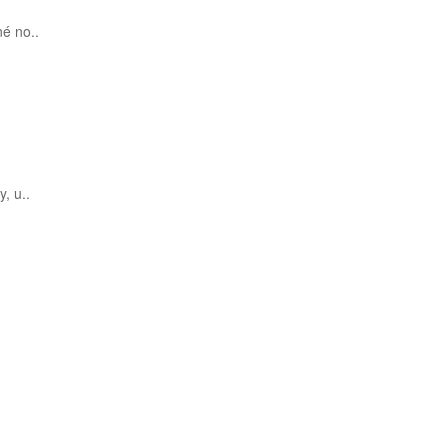
é no..
, u..