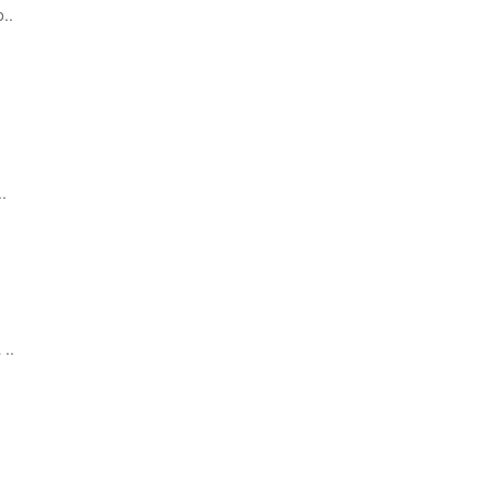
..
..
 ..