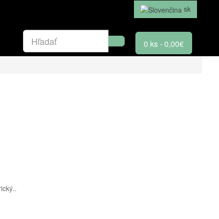
sk
0 ks - 0,00€
ický..