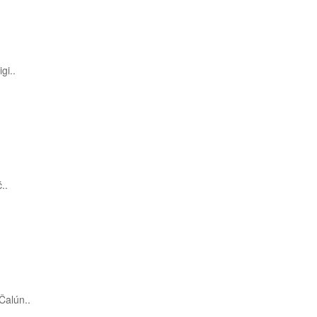
gi..
..
Čalún..