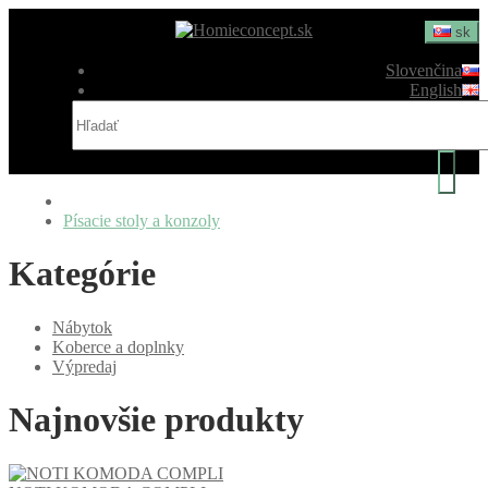
sk
Slovenčina
English
Písacie stoly a konzoly
Kategórie
Nábytok
Koberce a doplnky
Výpredaj
Najnovšie produkty