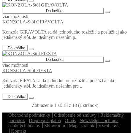
Do košíka
viac možností
KONZOLA-Stôl GIRAVOLTA
Konzola GIRAVOLTA sa dá jednoducho rozložiť a poslúži aj ako
jedálenský stôl. Je ideálnym riešením p..
Do košíka
Do košíka
viac možností
KONZOLA-Stôl FIESTA
Konzola FIESTA sa dá jednoducho rozložiť a poslúži aj ako
jedálenský stôl. Je ideálnym riešením pre ..
Do košíka
Zobrazenie 1 až 18 z 18 (1 stránok)
Obchodné podmienky
Odstúpenie od zmluvy
Reklamačný
poriadok
Doprava a platba
O nás
Newsletter - ochrana
osobných údajov
Showroom
Mapa stránok
Výrobcovia
Kontakt