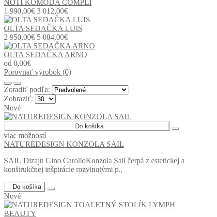
NOTI KOMODA COMPLI
1 990,00€
3 012,00€
OLTA SEDAČKA LUIS
2 950,00€
5 084,00€
OLTA SEDAČKA ARNO
od 0,00€
Porovnať výrobok (0)
Zoradiť podľa:
Zobraziť:
Nové
Do košíka
viac možností
NATUREDESIGN KONZOLA SAIL
SAIL Dizajn Gino CarolloKonzola Sail čerpá z estetickej a
konštrukčnej inšpirácie rozvinutými p..
Do košíka
Nové