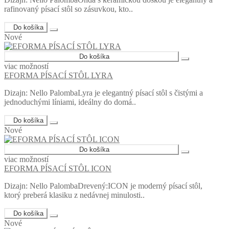
rafinovaný písací stôl so zásuvkou, kto..
Do košíka
Nové
Do košíka
viac možností
EFORMA PÍSACÍ STÔL LYRA
Dizajn: Nello PalombaLyra je elegantný písací stôl s čistými a
jednoduchými líniami, ideálny do domá..
Do košíka
Nové
Do košíka
viac možností
EFORMA PÍSACÍ STÔL ICON
Dizajn: Nello PalombaDrevený:ICON je moderný písací stôl,
ktorý preberá klasiku z nedávnej minulosti..
Do košíka
Nové