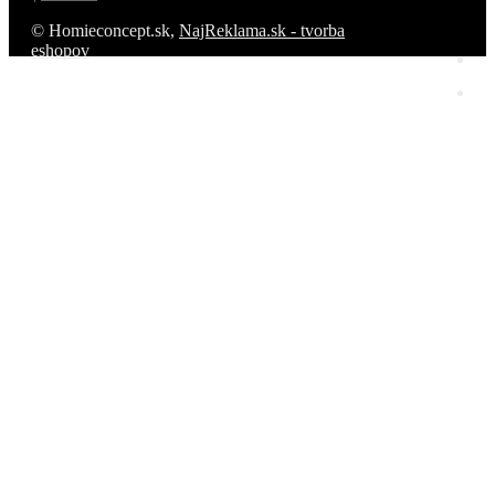
© Homieconcept.sk,
NajReklama.sk - tvorba
eshopov