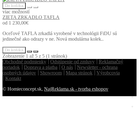
Do košíka
viac možností
ZIETA ZRKADLO TAFLA
od 1 230,00€
Oceľové TAFLA zrkadlá vyrobené v technológii FiDU sú
jedinečné ako odrazy v ne. Nová modulárna kolek..
Do košíka
Zobrazenie 1 až 5 z 5 (1 stránok)
Obchodné podmienky
Odstúpenie od zmluvy
Reklamačný
poriadok
Doprava a platba
O nás
Newsletter - ochrana
osobných údajov
Showroom
Mapa stránok
Výrobcovia
Kontakt
Homie Asistent
© Homieconcept.sk,
NajReklama.sk - tvorba eshopov
ODBORNÝ PORADCA