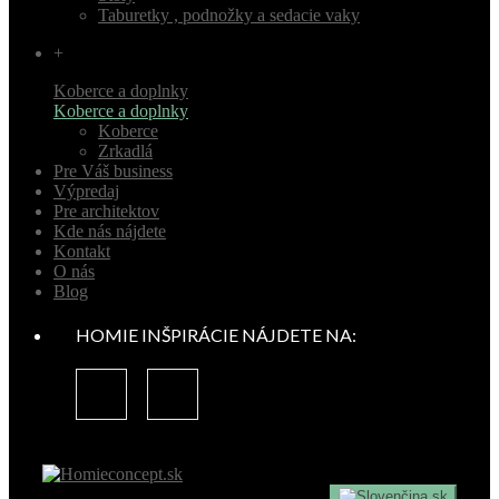
Taburetky , podnožky a sedacie vaky
+
Koberce a doplnky
Koberce a doplnky
Koberce
Zrkadlá
Pre Váš business
Výpredaj
Pre architektov
Kde nás nájdete
Kontakt
O nás
Blog
HOMIE INŠPIRÁCIE NÁJDETE NA:
sk