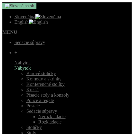
sk
Slovenčina
English
MENU
Sedacie súpravy
+
Nábytok
Nábytok
Barové stoličky
Komody a skrinky
Konferenčné stolíky
Kreslá
Písacie stoly a konzoly
Police a regále
Postele
Sedacie súpravy
Nerozkladacie
Rozkladacie
Stoličky
Stoly