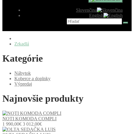
Slovenčina
English
Zrkadlá
Kategórie
Nábytok
Koberce a doplnky
Výpredaj
Najnovšie produkty
NOTI KOMODA COMPLI
1 990,00€
3 012,00€