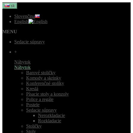
sk
Slovenčina
English
MENU
Sedacie súpravy
+
Nábytok
Nábytok
Barové stoličky
Komody a skrinky
Konferenčné stolíky
Kreslá
Písacie stoly a konzoly
Police a regále
Postele
Sedacie súpravy
Nerozkladacie
Rozkladacie
Stoličky
Stoly