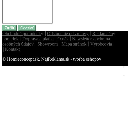
Zrušiť
Odoslať
Obchodné podmienky
Odstúpenie od zmluvy
Reklamačný
poriadok
Doprava a platba
O nás
Newsletter - ochrana
osobných údajov
Showroom
Mapa stránok
Výrobcovia
Kontakt
© Homieconcept.sk,
NajReklama.sk - tvorba eshopov