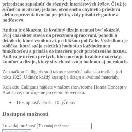
prirodzene zapadnúť do rôznych interiérových štýlov. Či už je
súčasťou modernej jedálne, otvoreného obytného priestoru
alebo reprezentatívneho projektu, vždy pôsobí elegantne a
nadčasovo.
Anthea je dôkazom, že kvalitný dizajn nemusí byť okázalý.
Svoj charakter stavia na precíznom spracovaní, pohodlí a
detailoch, ktoré vyniknú až pri bližšom pohľade. Výsledkom je
stolička, ktorá spája estetickú hodnotu s každodennou
funkčnosťou a prináša do interiéru pocit prirodzeného luxusu.
Anthea je určená pre tých, ktorí oceňujú kvalitné materiály,
komfort a dizajn, ktorý si zachová svoju hodnotu aj po rokoch.
Za značkou Calligaris stojí takmer storočná talianska tradícia (od
roku 1923, Udine); každý kus spája dizajn a kvalitné materiály.
Kolekciu Calligaris nájdete v našom showroome Homie Concept v
Bratislave; doručujeme po celom Slovensku.
- Dostupnosť: Do 8 - 10 týždňov
Dostupné možnosti
Tu zadaj možnosť