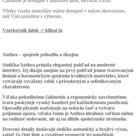
Čalúnenie je dostupné v množstve látok, eko-koži a koži.
Všetky vzorky materiálov máme dostupné v našom showroome,
radi Vám poradíme s výberom.
Vzorkovník látok -> klikni tu
Anthea – spojenie pohodlia a dizajnu
Stolička Anthea prináša elegantný pohľad na moderné
interiéry. Jej dizajn zaujme na prvý pohľad jemne tvarovanými
líniami a harmonickým spojením kvalitných materiálov, ktoré
vytvárajú vyvážený celok s prirodzeným a sofistikovaným
charakterom.
Vďaka pohodlnému čalúneniu a ergonomicky navrhnutému
tvaru poskytuje vysoký komfort pri každodennom používaní.
Operadlo plynulo nadväzuje na sedaciu časť a vytvára
príjemnú oporu, vďaka čomu je Anthea ideálnou voľbou nielen
na rodinné stolovanie, ale aj na dlhšie spoločenské stretnutia.
Drevené detaily dodávajú stoličke autentický a hrejivý výraz,
zatiaľ čo čisté línie a vyvážené proporcie jej umožňujú