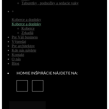
Taburetky , podnožky a sedacie vaky
+
Koberce a doplnky
Koberce a doplnky
Koberce
Zrkadlá
Pre Váš business
Výpredaj
Pre architektov
Kde nás nájdete
Kontakt
O nás
Blog
HOMIE INŠPIRÁCIE NÁJDETE NA: