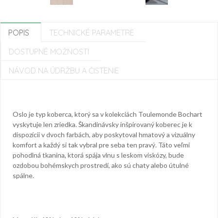
POPIS
TECHNICKÉ PARAMETRE
DOSTUPNÉ MOŽNOSTI
NÁVOD NA ÚDRŽBU A ČISTENIE
Oslo je typ koberca, ktorý sa v kolekciách Toulemonde Bochart
vyskytuje len zriedka.
Škandinávsky inšpirovaný koberec je k
dispozícii v dvoch farbách, aby poskytoval hmatový a vizuálny
komfort a každý si tak vybral pre seba ten pravý.
Táto veľmi
pohodlná tkanina, ktorá spája vlnu s leskom viskózy, bude
ozdobou bohémskych prostredí, ako sú chaty alebo útulné
spálne.
Homie Asistent