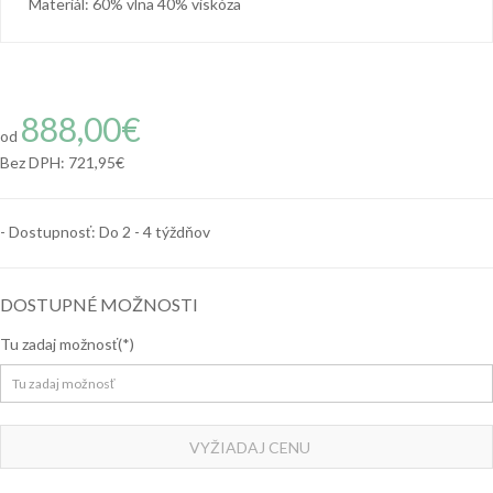
Materiál:
60% vlna 40% viskóza
ODBORNÝ PORADCA
888,00€
od
Bez DPH:
721,95€
- Dostupnosť: Do 2 - 4 týždňov
DOSTUPNÉ MOŽNOSTI
Tu zadaj možnosť
VYŽIADAJ CENU