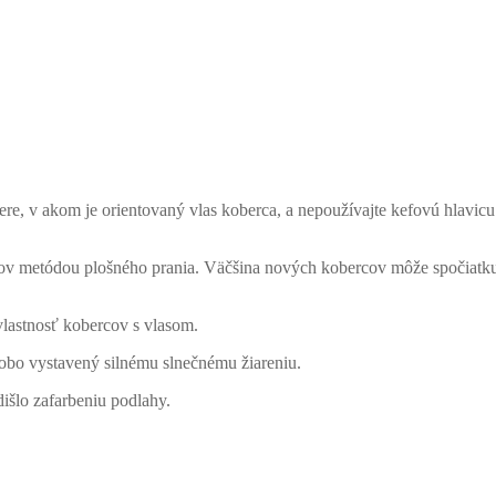
ere, v akom je orientovaný vlas koberca, a nepoužívajte kefovú hlavi
cov metódou plošného prania. Väčšina nových kobercov môže spočiatku
vlastnosť kobercov s vlasom.
obo vystavený silnému slnečnému žiareniu.
šlo zafarbeniu podlahy.