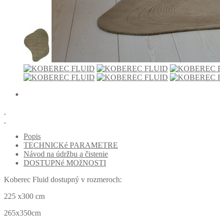
Popis
TECHNICKé PARAMETRE
Návod na údržbu a čistenie
DOSTUPNé MOžNOSTI
Koberec Fluid dostupný v rozmeroch:
225 x300 cm
265x350cm