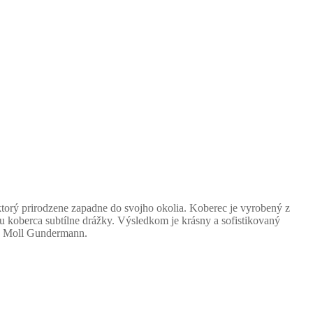
ktorý prirodzene zapadne do svojho okolia. Koberec je vyrobený z
hu koberca subtílne drážky. Výsledkom je krásny a sofistikovaný
rd Moll Gundermann.