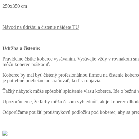
250x350 cm
Návod na údržbu a čistenie nájdete TU
Údržba a čistenie:
Pravidelne čistite koberec vysávaním. Vysávajte vždy v rovnakom sm
môžu koberec poškodiť.
Koberec by mal byť čistený profesionálnou firmou na čistenie kober
je potrebné priebežne odstraňovať, keď sa objavia.
Ťažký nábytok môže spôsobiť sploštenie vlasu koberca. Ide o bežnú 
Upozorňujeme, že farby môžu časom vyblednúť, ak je koberec dlhod
Odporúčame použiť protišmykovú podložku pod koberec, aby sa predi