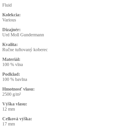
Fluid
Kolekcia:
Various
Dizajnér:
Urd Moll Gundermann
Kvalita:
Ručne tuftovaný koberec
Materiál:
100 % vlna
Podklad:
100 % bavlna
Hmotnosť vlasu:
2500 g/m²
Výška vlasu:
12 mm
Celková výška:
17 mm