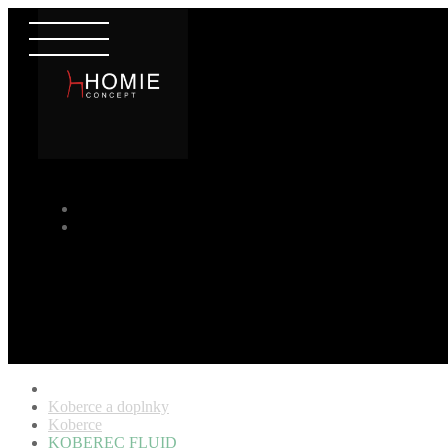
Koberce a doplnky
Koberce
KOBEREC FLUID