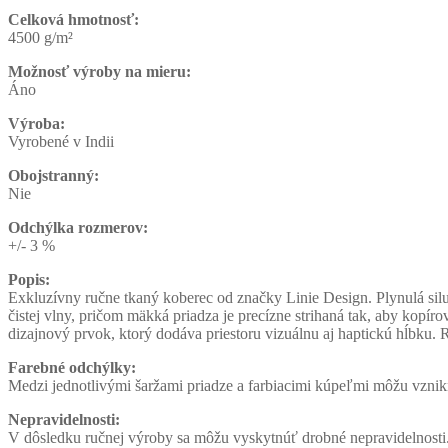
Celková hmotnosť:
4500 g/m²
Možnosť výroby na mieru:
Áno
Výroba:
Vyrobené v Indii
Obojstranný:
Nie
Odchýlka rozmerov:
+/- 3 %
Popis:
Exkluzívny ručne tkaný koberec od značky Linie Design. Plynulá silu
čistej vlny, pričom mäkká priadza je precízne strihaná tak, aby kopí
dizajnový prvok, ktorý dodáva priestoru vizuálnu aj haptickú hĺbku
Farebné odchýlky:
Medzi jednotlivými šaržami priadze a farbiacimi kúpeľmi môžu vznikn
Nepravidelnosti:
V dôsledku ručnej výroby sa môžu vyskytnúť drobné nepravidelnosti