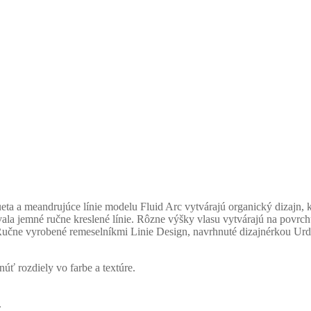
eta a meandrujúce línie modelu Fluid Arc vytvárajú organický dizajn, 
rovala jemné ručne kreslené línie. Rôzne výšky vlasu vytvárajú na povrc
. Ručne vyrobené remeselníkmi Linie Design, navrhnuté dizajnérkou U
úť rozdiely vo farbe a textúre.
.