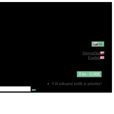
sk
Slovenčina
English
0 ks - 0,00€
Váš nákupný košík je prázdny!