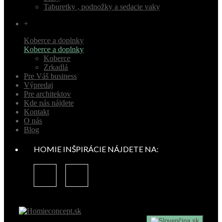
Taburetky , podnožky a sedacie vaky
+
Koberce a doplnky
Koberce a doplnky
Koberce
Zrkadlá
Pre Váš business
Výpredaj
Pre architektov
Kde nás nájdete
Kontakt
O nás
Blog
HOMIE INŠPIRÁCIE NÁJDETE NA:
sk