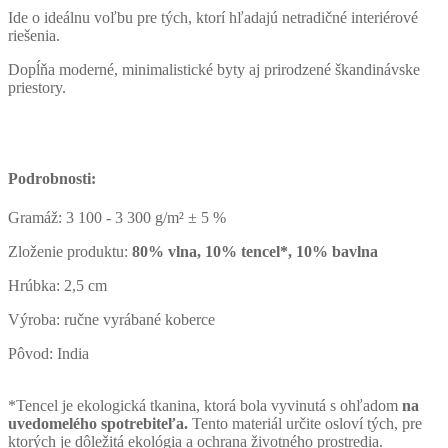
Ide o ideálnu voľbu pre tých, ktorí hľadajú netradičné interiérové ​​
riešenia.
Dopĺňa moderné, minimalistické byty aj prirodzené škandinávske
priestory.
Podrobnosti:
Gramáž: 3 100 - 3 300 g/m² ± 5 %
Zloženie produktu:
80% vlna, 10% tencel*, 10% bavlna
Hrúbka: 2,5 cm
Výroba: ručne vyrábané koberce
Pôvod: India
*
Tencel je ekologická tkanina, ktorá bola vyvinutá s ohľadom
na
uvedomelého spotrebiteľa.
Tento materiál určite osloví tých, pre
ktorých je dôležitá ekológia a ochrana životného prostredia.