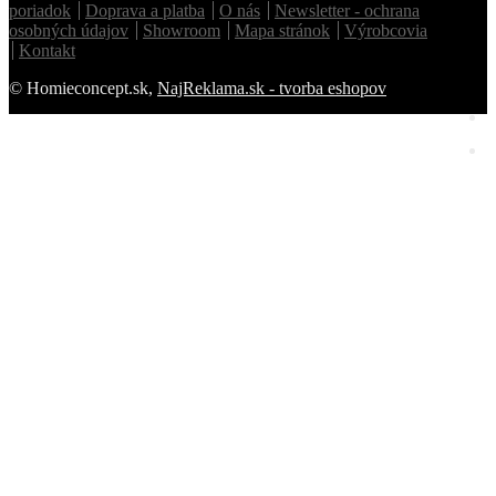
poriadok
Doprava a platba
O nás
Newsletter - ochrana
osobných údajov
Showroom
Mapa stránok
Výrobcovia
Kontakt
© Homieconcept.sk,
NajReklama.sk - tvorba eshopov