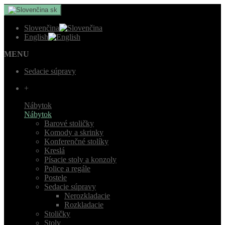
sk
Slovenčina
English
MENU
Sedacie súpravy
+
Nábytok
Nábytok
Barové stoličky
Komody a skrinky
Konferenčné stolíky
Kreslá
Písacie stoly a konzoly
Police a regále
Postele
Sedacie súpravy
Nerozkladacie
Rozkladacie
Stoličky
Stoly