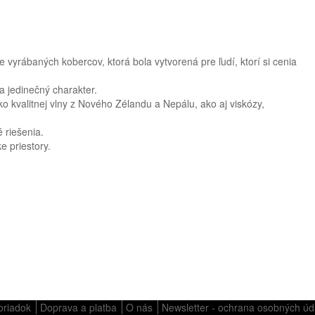
vyrábaných kobercov, ktorá bola vytvorená pre ľudí, ktorí si cenia
a jedinečný charakter.
o kvalitnej vlny z Nového Zélandu a Nepálu, ako aj viskózy,
​​riešenia.
e priestory.
oriadok
Doprava a platba
O nás
Newsletter - ochrana osobných úd