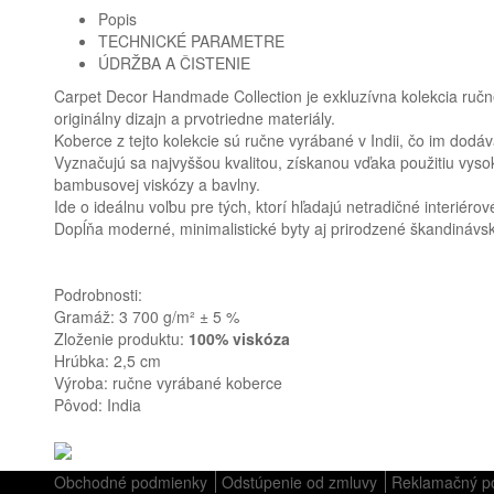
Popis
TECHNICKÉ PARAMETRE
ÚDRŽBA A ČISTENIE
Carpet Decor Handmade Collection je exkluzívna kolekcia ručne 
originálny dizajn a prvotriedne materiály.
Koberce z tejto kolekcie sú ručne vyrábané v Indii, čo im dodáv
Vyznačujú sa najvyššou kvalitou, získanou vďaka použitiu vysok
bambusovej viskózy a bavlny.
Ide o ideálnu voľbu pre tých, ktorí hľadajú netradičné interiérové 
Dopĺňa moderné, minimalistické byty aj prirodzené škandinávsk
Podrobnosti:
Gramáž: 3 700 g/m² ± 5 %
Zloženie produktu:
100% viskóza
Hrúbka: 2,5 cm
Výroba: ručne vyrábané koberce
Pôvod: India
Obchodné podmienky
Odstúpenie od zmluvy
Reklamačný p