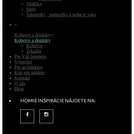
Stoličky
Stoly
Taburetky , podnožky a sedacie vaky
+
Koberce a doplnky
Koberce a doplnky
Koberce
Zrkadlá
Pre Váš business
Výpredaj
Pre architektov
Kde nás nájdete
Kontakt
O nás
Blog
HOMIE INŠPIRÁCIE NÁJDETE NA: