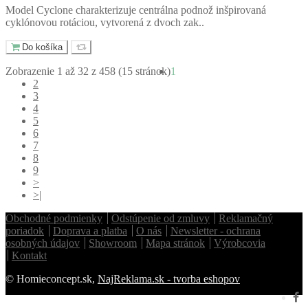
Model Cyclone charakterizuje centrálna podnož inšpirovaná
cyklónovou rotáciou, vytvorená z dvoch zak..
Do košíka
Zobrazenie 1 až 32 z 458 (15 stránok)
1
2
3
4
5
6
7
8
9
>
>|
Obchodné podmienky
Odstúpenie od zmluvy
Reklamačný
poriadok
Doprava a platba
O nás
Newsletter - ochrana
osobných údajov
Showroom
Mapa stránok
Výrobcovia
Kontakt
© Homieconcept.sk,
NajReklama.sk - tvorba eshopov