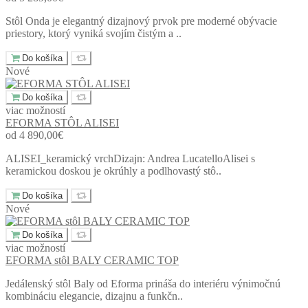
Stôl Onda je elegantný dizajnový prvok pre moderné obývacie
priestory, ktorý vyniká svojím čistým a ..
Do košíka
Nové
Do košíka
viac možností
EFORMA STÔL ALISEI
od 4 890,00€
ALISEI_keramický vrchDizajn: Andrea LucatelloAlisei s
keramickou doskou je okrúhly a podlhovastý stô..
Do košíka
Nové
Do košíka
viac možností
EFORMA stôl BALY CERAMIC TOP
Jedálenský stôl Baly od Eforma prináša do interiéru výnimočnú
kombináciu elegancie, dizajnu a funkčn..