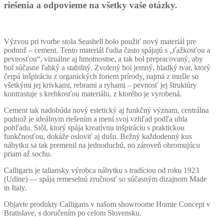
riešenia a odpovieme na všetky vaše otázky.
Výzvou pri tvorbe stola Seashell bolo použiť nový materiál pre
podnož – cement. Tento materiál ľudia často spájajú s „ťažkosťou a
pevnosťou“, vizuálne aj hmotnostne, a tak bol prepracovaný, aby
bol súčasne ľahký a stabilný. Zvolený bol jemný, hladký tvar, ktorý
čerpá inšpiráciu z organických foriem prírody, najmä z mušle so
všetkými jej krivkami, rebrami a ryhami – pevnosť jej štruktúry
kontrastuje s krehkosťou materiálu, z ktorého je vyrobená.
Cement tak nadobúda nový estetický aj funkčný význam, centrálna
podnož je ideálnym riešením a mení svoj vzhľad podľa uhla
pohľadu. Stôl, ktorý spája kreatívnu inšpiráciu s praktickou
funkčnosťou, dokáže osloviť aj dušu. Bežný každodenný kus
nábytku sa tak premenil na jednoduchú, no zároveň ohromujúcu
priam až sochu.
Calligaris je taliansky výrobca nábytku s tradíciou od roku 1923
(Udine) — spája remeselnú zručnosť so súčasným dizajnom Made
in Italy.
Objavte produkty Calligaris v našom showroome Homie Concept v
Bratislave, s doručením po celom Slovensku.