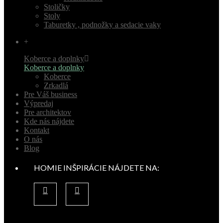
Stoličky
Stoly
Taburetky , podnožky a sedacie vaky
+
Koberce a doplnky
Koberce a doplnky
Koberce
Zrkadlá
Pre Váš business
Výpredaj
Pre architektov
Kde nás nájdete
Kontakt
O nás
Blog
HOMIE INŠPIRÁCIE NÁJDETE NA: