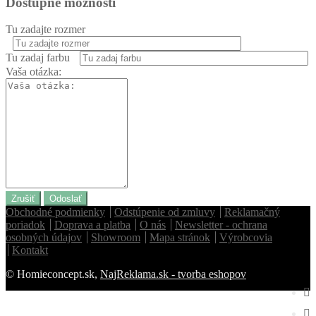
Dostupné možnosti
Tu zadajte rozmer
Tu zadaj farbu
Vaša otázka:
Zrušiť
Odoslať
Obchodné podmienky
Odstúpenie od zmluvy
Reklamačný
poriadok
Doprava a platba
O nás
Newsletter - ochrana
osobných údajov
Showroom
Mapa stránok
Výrobcovia
Kontakt
© Homieconcept.sk,
NajReklama.sk - tvorba eshopov