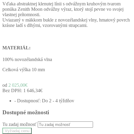
Vďaka abstraktnej klenutej línii s odvážnym kruhovým tvarom
ponúka Zenith Moon odvážny výraz, ktorý stojí pevne vo svojej
vlastnej prítomnosti.
Uviazaný v mäkkom bukle z novozélandskej vlny, hmatový povrch
krásne ladí s dlhými, vzorovanými strapcami.
MATERIÁL:
100% novozélandská vlna
Celková výška
10 mm
od
2 025,00€
Bez DPH:
1 646,34€
- Dostupnosť: Do 2 - 4 týždňov
Dostupné možnosti
Tu zadaj možnosť
Vyžiadaj cenu