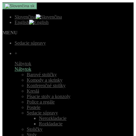
sk
Slovenčina
English
MENU
Sedacie súpravy
+
Nábytok
Nábytok
Barové stoličky
Komody a skrinky
Konferenčné stolíky
Kreslá
Písacie stoly a konzoly
Police a regále
Postele
Sedacie súpravy
Nerozkladacie
Rozkladacie
Stoličky
Stoly