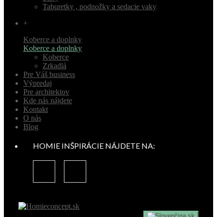
Taburetky , podnožky a sedacie vaky
+
Koberce a doplnky
Koberce a doplnky
Koberce
Zrkadlá
Pre Váš business
Výpredaj
Pre architektov
Kde nás nájdete
Kontakt
O nás
Blog
HOMIE INŠPIRÁCIE NÁJDETE NA:
sk