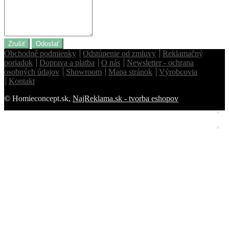
Zrušiť
Odoslať
Obchodné podmienky
Odstúpenie od zmluvy
Reklamačný
poriadok
Doprava a platba
O nás
Newsletter - ochrana
osobných údajov
Showroom
Mapa stránok
Výrobcovia
Kontakt
© Homieconcept.sk,
NajReklama.sk - tvorba eshopov
Homie Asistent
ODBORNÝ PORADCA