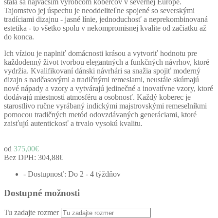
stala sa najväčším výrobcom kobercov v severnej Európe.
Tajomstvo jej úspechu je neoddeliteľne spojené so severskými
tradíciami dizajnu - jasné línie, jednoduchosť a neprekombinovaná
estetika - to všetko spolu v nekompromisnej kvalite od začiatku až
do konca.
Ich víziou je naplniť domácnosti krásou a vytvoriť hodnotu pre
každodenný život tvorbou elegantných a funkčných návrhov, ktoré
vydržia. Kvalifikovaní dánski návrhári sa snažia spojiť moderný
dizajn s nadčasovými a tradičnými remeslami, neustále skúmajú
nové nápady a vzory a vytvárajú jedinečné a inovatívne vzory, ktoré
dodávajú miestnosti atmosféru a osobnosť. Každý koberec je
starostlivo ručne vyrábaný indickými majstrovskými remeselníkmi
pomocou tradičných metód odovzdávaných generáciami, ktoré
zaisťujú autentickosť a trvalo vysokú kvalitu.
od
375,00€
Bez DPH:
304,88€
- Dostupnosť: Do 2 - 4 týždňov
Dostupné možnosti
Tu zadajte rozmer