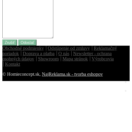
Zrušiť
Odoslať
Obchodné podmienky
Odstúpenie od zmluvy
Reklamačný
poriadok
Doprava a platba
O nás
Newsletter - ochrana
osobných údajov
Showroom
Mapa stránok
Výrobcovia
Kontakt
© Homieconcept.sk,
NajReklama.sk - tvorba eshopov