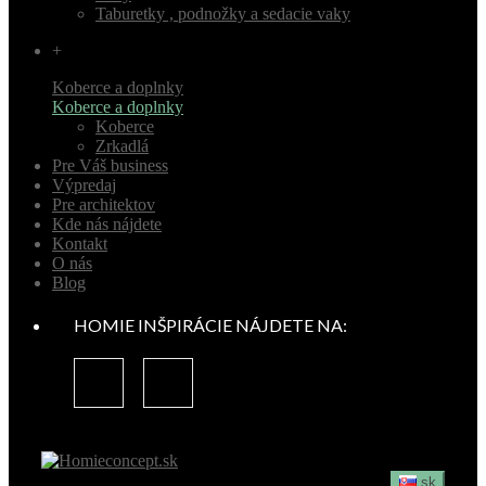
Taburetky , podnožky a sedacie vaky
+
Koberce a doplnky
Koberce a doplnky
Koberce
Zrkadlá
Pre Váš business
Výpredaj
Pre architektov
Kde nás nájdete
Kontakt
O nás
Blog
HOMIE INŠPIRÁCIE NÁJDETE NA:
sk