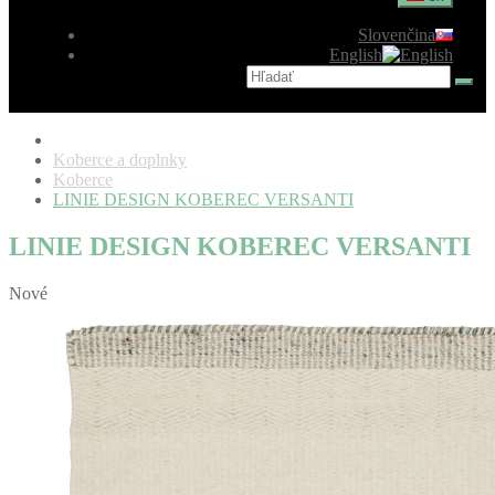
Slovenčina
English
Koberce a doplnky
Koberce
LINIE DESIGN KOBEREC VERSANTI
LINIE DESIGN KOBEREC VERSANTI
Nové