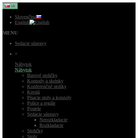
sk
Slovenčina
English
MENU
Sedacie súpravy
+
Nábytok
Nábytok
Barové stoličky
Komody a skrinky
Konferenčné stolíky
Kreslá
Písacie stoly a konzoly
Police a regále
Postele
Sedacie súpravy
Nerozkladacie
Rozkladacie
Stoličky
Stoly