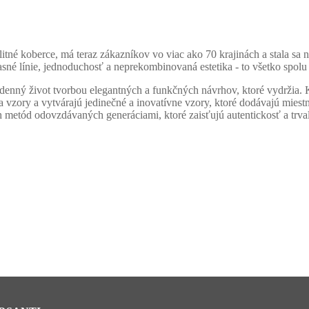
tné koberce, má teraz zákazníkov vo viac ako 70 krajinách a stala sa
jasné línie, jednoduchosť a neprekombinovaná estetika - to všetko spol
denný život tvorbou elegantných a funkčných návrhov, ktoré vydržia. K
vzory a vytvárajú jedinečné a inovatívne vzory, ktoré dodávajú miestn
etód odovzdávaných generáciami, ktoré zaisťujú autentickosť a trval