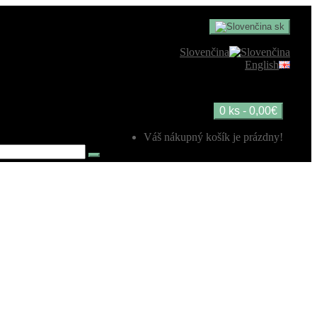
sk
Slovenčina
English
0 ks - 0,00€
Váš nákupný košík je prázdny!