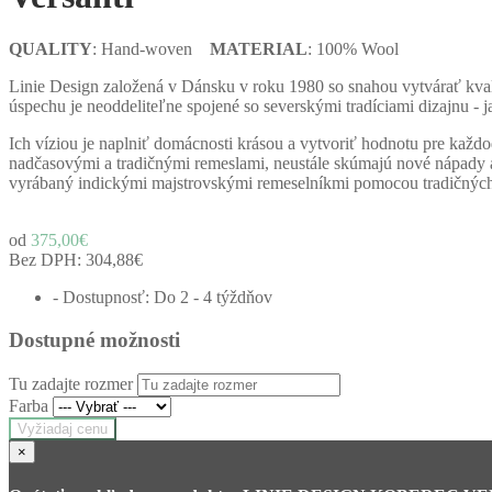
QUALITY
: Hand-woven
MATERIAL
: 100% Wool
Linie Design založená v Dánsku v roku 1980 so snahou vytvárať kvali
úspechu je neoddeliteľne spojené so severskými tradíciami dizajnu - 
Ich víziou je naplniť domácnosti krásou a vytvoriť hodnotu pre každo
nadčasovými a tradičnými remeslami, neustále skúmajú nové nápady a 
vyrábaný indickými majstrovskými remeselníkmi pomocou tradičných m
od
375,00€
Bez DPH:
304,88€
- Dostupnosť: Do 2 - 4 týždňov
Dostupné možnosti
Tu zadajte rozmer
Farba
Vyžiadaj cenu
×