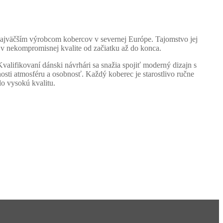
 najväčším výrobcom kobercov v severnej Európe. Tajomstvo jej
u v nekompromisnej kvalite od začiatku až do konca.
valifikovaní dánski návrhári sa snažia spojiť moderný dizajn s
osti atmosféru a osobnosť. Každý koberec je starostlivo ručne
o vysokú kvalitu.
Homie Asistent