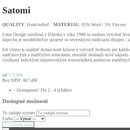
Satomi
QUALITY
: Hand-tufted
MATERIAL
: 95% Wool / 5% Viscose
Linie Design založená v Dánsku v roku 1980 so snahou vytvárať kvali
úspechu je neoddeliteľne spojené so severskými tradíciami dizajnu - 
Ich víziou je naplniť domácnosti krásou a vytvoriť hodnotu pre každo
nadčasovými a tradičnými remeslami, neustále skúmajú nové nápady a 
vyrábaný indickými majstrovskými remeselníkmi pomocou tradičných m
od
575,00€
Bez DPH:
467,48€
- Dostupnosť: Do 2 - 4 týždňov
Dostupné možnosti
Tu zadajte rozmer
Farba
Vyžiadaj cenu