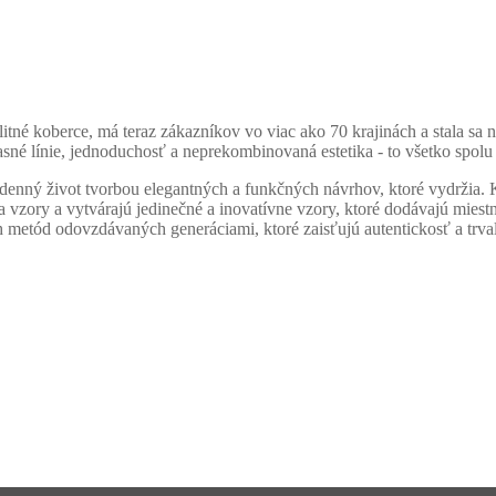
tné koberce, má teraz zákazníkov vo viac ako 70 krajinách a stala sa
jasné línie, jednoduchosť a neprekombinovaná estetika - to všetko spol
denný život tvorbou elegantných a funkčných návrhov, ktoré vydržia. K
vzory a vytvárajú jedinečné a inovatívne vzory, ktoré dodávajú miestn
etód odovzdávaných generáciami, ktoré zaisťujú autentickosť a trval