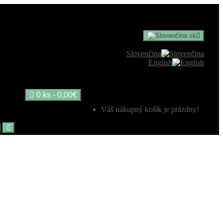
sk
Slovenčina
English
0 ks - 0,00€
Váš nákupný košík je prázdny!