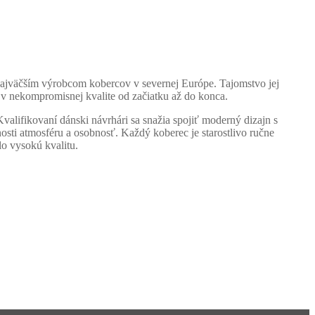
 najväčším výrobcom kobercov v severnej Európe. Tajomstvo jej
u v nekompromisnej kvalite od začiatku až do konca.
valifikovaní dánski návrhári sa snažia spojiť moderný dizajn s
osti atmosféru a osobnosť. Každý koberec je starostlivo ručne
o vysokú kvalitu.