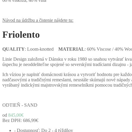
60% viskóza, 40% vlna
Návod na údržbu a čistenie nájdete tu:
Friolento
QUALITY
: Loom-knotted
MATERIAL
: 60% Viscose / 40% Wo
Linie Design založená v Dánsku v roku 1980 so snahou vytvárať kvali
úspechu je neoddeliteľne spojené so severskými tradíciami dizajnu - 
Ich víziou je naplniť domácnosti krásou a vytvoriť hodnotu pre každo
nadčasovými a tradičnými remeslami, neustále skúmajú nové nápady a 
vyrábaný indickými majstrovskými remeselníkmi pomocou tradičných m
ODTIEŇ - SAND
od
845,00€
Bez DPH:
686,99€
- Dostupnosť: Do 2 - 4 týždňov