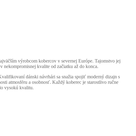
 najväčším výrobcom kobercov v severnej Európe. Tajomstvo jej
u v nekompromisnej kvalite od začiatku až do konca.
valifikovaní dánski návrhári sa snažia spojiť moderný dizajn s
osti atmosféru a osobnosť. Každý koberec je starostlivo ručne
o vysokú kvalitu.