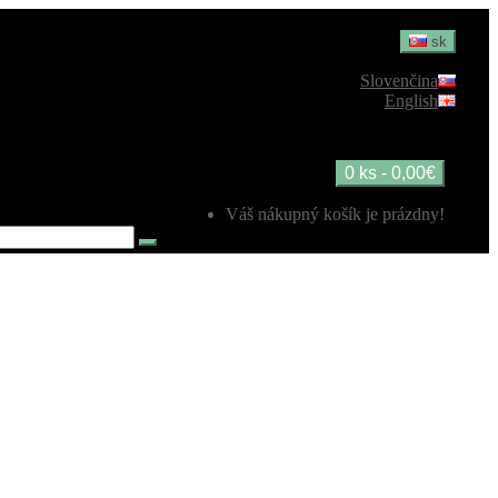
sk
Slovenčina
English
0 ks - 0,00€
Váš nákupný košík je prázdny!