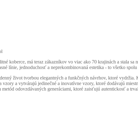
ol
tné koberce, má teraz zákazníkov vo viac ako 70 krajinách a stala sa
jasné línie, jednoduchosť a neprekombinovaná estetika - to všetko spol
denný život tvorbou elegantných a funkčných návrhov, ktoré vydržia. K
vzory a vytvárajú jedinečné a inovatívne vzory, ktoré dodávajú miestn
etód odovzdávaných generáciami, ktoré zaisťujú autentickosť a trval