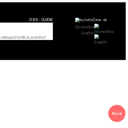
0 KS - 0,00€
SK
Slovenčina
English
 nákupný košík je prázdny!
Nové