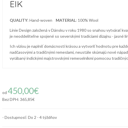
EIK
QUALITY
: Hand-woven
MATERIAL
: 100% Wool
Linie Design založená v Dánsku v roku 1980 so snahou vytvárať kval
je neoddeliteľne spojené so severskými tradíciami dizajnu - jasné 
Ich víziou je naplniť domácnosti krásou a vytvoriť hodnotu pre každ
nadčasovými a tradičnými remeslami, neustále skúmajú nové nápady 
vyrábaný indickými majstrovskými remeselníkmi pomocou tradičných
450,00€
od
Bez DPH:
365,85€
- Dostupnosť: Do 2 - 4 týždňov