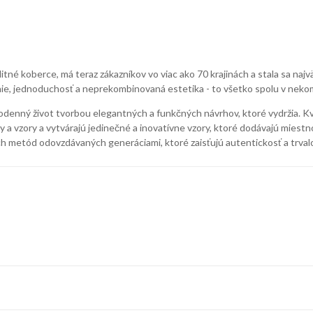
itné koberce, má teraz zákazníkov vo viac ako 70 krajinách a stala sa n
línie, jednoduchosť a neprekombinovaná estetika - to všetko spolu v neko
odenný život tvorbou elegantných a funkčných návrhov, ktoré vydržia. Kval
a vzory a vytvárajú jedinečné a inovatívne vzory, ktoré dodávajú miestn
 metód odovzdávaných generáciami, ktoré zaisťujú autentickosť a trvalo