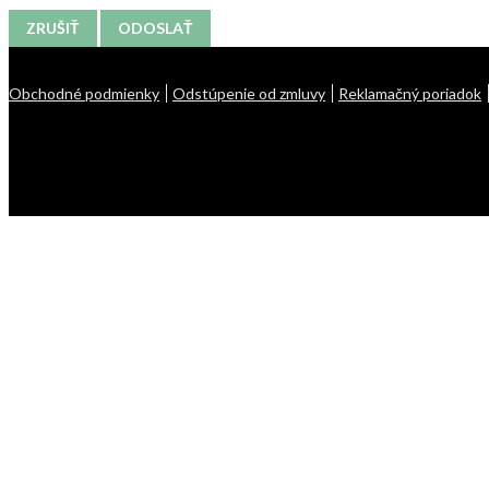
ZRUŠIŤ
ODOSLAŤ
Obchodné podmienky
Odstúpenie od zmluvy
Reklamačný poriadok