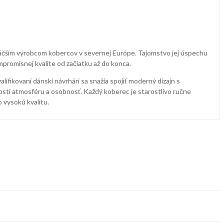
ajväčším výrobcom kobercov v severnej Európe. Tajomstvo jej úspechu
mpromisnej kvalite od začiatku až do konca.
ifikovaní dánski návrhári sa snažia spojiť moderný dizajn s
osti atmosféru a osobnosť. Každý koberec je starostlivo ručne
 vysokú kvalitu.