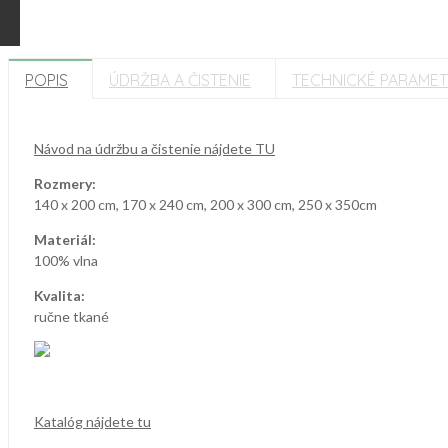
POPIS
ÚDRŽBA A ČISTENIE
TECHNICKÉ PARAME
Návod na údržbu a čistenie nájdete TU
Rozmery:
140 x 200 cm, 170 x 240 cm, 200 x 300 cm, 250 x 350cm
Materiál:
100% vlna
Kvalita:
ručne tkané
Katalóg nájdete tu