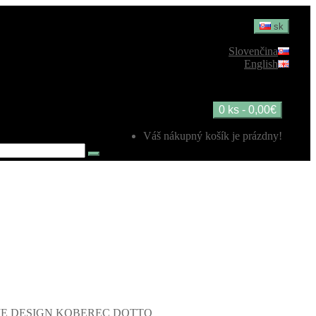
sk
Slovenčina
English
0 ks - 0,00€
Váš nákupný košík je prázdny!