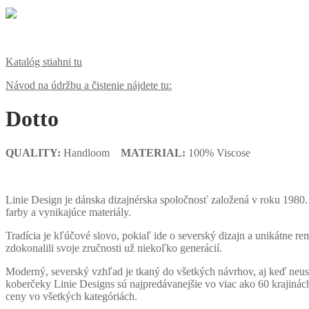
Katalóg stiahni tu
Návod na údržbu a čistenie nájdete tu:
Dotto
QUALITY:
Handloom
MATERIAL:
100% Viscose
Linie Design je dánska dizajnérska spoločnosť založená v roku 198
farby a vynikajúce materiály.
Tradícia je kľúčové slovo, pokiaľ ide o severský dizajn a unikátne 
zdokonalili svoje zručnosti už niekoľko generácií.
Moderný, severský vzhľad je tkaný do všetkých návrhov, aj keď neus
koberčeky Linie Designs sú najpredávanejšie vo viac ako 60 krajin
ceny vo všetkých kategóriách.