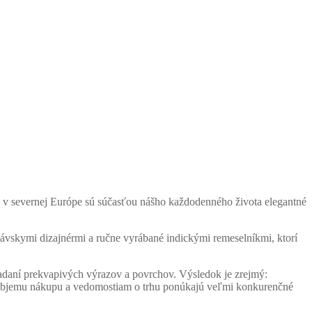
 v severnej Európe sú súčasťou nášho každodenného života elegantné
návskymi dizajnérmi a ručne vyrábané indickými remeselníkmi, ktorí
ľadaní prekvapivých výrazov a povrchov. Výsledok je zrejmý:
mu objemu nákupu a vedomostiam o trhu ponúkajú veľmi konkurenčné