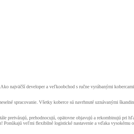
0. Ako najväčší developer a veľkoobchod s ručne vyrábanými kobercami
remeselné spracovanie. Všetky koberce sú navrhnuté uznávanými škandi
tále pretvárajú, prehodnocujú, opätovne objavujú a rekombinujú pri h
ách! Ponúkajú veľmi flexibilné logistické nastavenie a vďaka vysoké