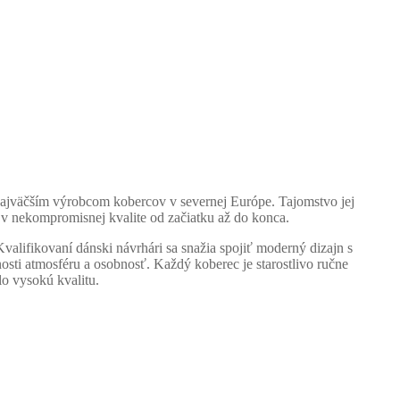
 najväčším výrobcom kobercov v severnej Európe. Tajomstvo jej
u v nekompromisnej kvalite od začiatku až do konca.
valifikovaní dánski návrhári sa snažia spojiť moderný dizajn s
osti atmosféru a osobnosť. Každý koberec je starostlivo ručne
o vysokú kvalitu.