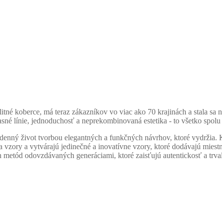
tné koberce, má teraz zákazníkov vo viac ako 70 krajinách a stala sa
jasné línie, jednoduchosť a neprekombinovaná estetika - to všetko spol
denný život tvorbou elegantných a funkčných návrhov, ktoré vydržia. K
vzory a vytvárajú jedinečné a inovatívne vzory, ktoré dodávajú miestn
etód odovzdávaných generáciami, ktoré zaisťujú autentickosť a trval