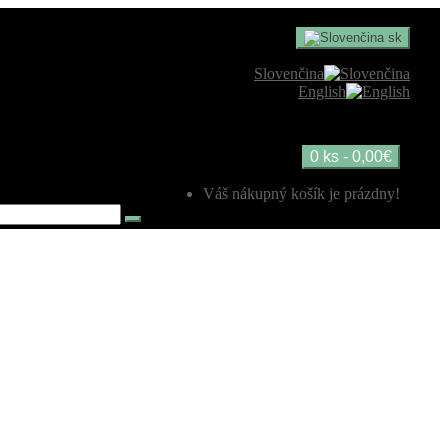
sk
Slovenčina
English
0 ks - 0,00€
Váš nákupný košík je prázdny!