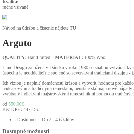
Kvalita:
ručne všívané
Návod na údržbu a čistenie nájdete TU
Arguto
QUALITY
: Hand-tufted
MATERIAL
: 100% Wool
Linie Design založená v Dánsku v roku 1980 so snahou vytvárať kvali
úspechu je neoddeliteľne spojené so severskými tradíciami dizajnu - 
Ich víziou je naplniť domácnosti krásou a vytvoriť hodnotu pre každo
nadčasovými a tradičnými remeslami, neustále skúmajú nové nápady a 
vyrábaný indickými majstrovskými remeselníkmi pomocou tradičných m
od
550,00€
Bez DPH:
447,15€
- Dostupnosť: Do 2 - 4 týždňov
Dostupné možnosti