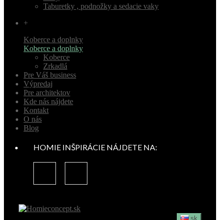
Taburetky , podnožky a sedacie vaky
+
Koberce a doplnky
Koberce a doplnky
Koberce
Zrkadlá
Pre Váš business
Výpredaj
Pre architektov
Kde nás nájdete
Kontakt
O nás
Blog
HOMIE INŠPIRÁCIE NÁJDETE NA:
sk