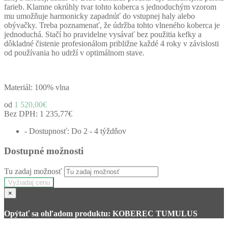
farieb.
Klamne okrúhly tvar tohto koberca s jednoduchým vzorom
mu umožňuje harmonicky zapadnúť do vstupnej haly alebo
obývačky.
Treba poznamenať, že údržba tohto vlneného koberca je
jednoduchá.
Stačí ho pravidelne vysávať bez použitia kefky a
dôkladné čistenie profesionálom približne každé 4 roky v závislosti
od používania ho udrží v optimálnom stave.
Materiál: 100% vlna
od
1 520,00€
Bez DPH:
1 235,77€
- Dostupnosť: Do 2 - 4 týždňov
Dostupné možnosti
Tu zadaj možnosť
Vyžiadaj cenu
×
Opýtať sa ohľadom produktu: KOBEREC TUMULUS