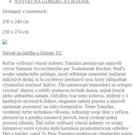
NÁVOD NA ÚDRŽBU A ČISTENIE
Dostupný v rozmeroch:
230 x 240 cm
250 x 274 cm
Návod na údržbu a čistenie TU
Ručne vyšívaný vlnený koberec Tumulus predstavuje najnovší
výtvor Samuela Accoceberryho pre Toulemonde Bochart.
Podľa
svojho umeleckého prístupu, ktorý reflektuje remeselné zručnosti
indických dielní, si Accoceberry predstavil vzor, ​​ktorý zdôrazňuje
výnimočnú zručnosť tkáčov.
Títo talentovaní remeselníci sú schopní
vytvárať objemy a reliéfy pomocou techník tkania, najmä boucle
alebo strihaného zamatu.
Odvážny tvar tohto koberca, zložený z 3
farebných okvetných lístkov, elegantne zaberá priestor a zároveň
upriamuje pozornosť na srdce kompozície.
Tento Tumulus,
vyrobený ručne technikou všívania, zobrazuje svoje línie s veľkou
presnosťou a ponúka zamatový povrch, ktorý evokuje pokoj
zenovej záhrady.
Žltý ručne vyšívaný vlnený koberec vo svojej
šafranovej verzii vytvára teplú harmóniu prostredníctvom odtieňov
žltej a hnedej, zatiaľ čo Blue Tumulus predstavuje chladnejšiu paletu