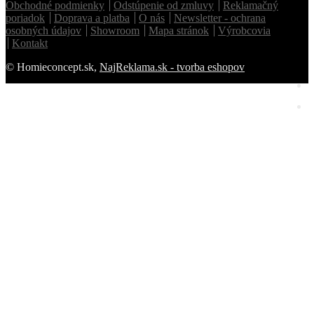
Obchodné podmienky
Odstúpenie od zmluvy
Reklamačný
poriadok
Doprava a platba
O nás
Newsletter - ochrana
osobných údajov
Showroom
Mapa stránok
Výrobcovia
Kontakt
© Homieconcept.sk,
NajReklama.sk - tvorba eshopov
Homie Asistent
ODBORNÝ PORADCA