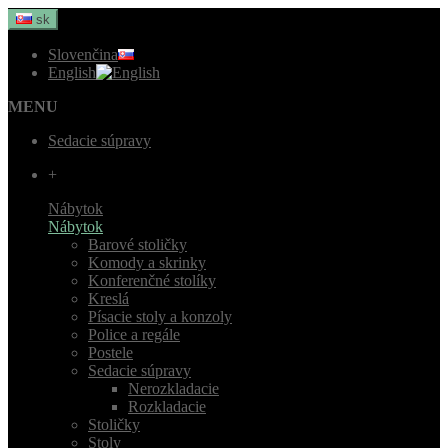
sk
Slovenčina
English
MENU
Sedacie súpravy
+
Nábytok
Nábytok
Barové stoličky
Komody a skrinky
Konferenčné stolíky
Kreslá
Písacie stoly a konzoly
Police a regále
Postele
Sedacie súpravy
Nerozkladacie
Rozkladacie
Stoličky
Stoly