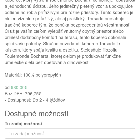
a jednoduchú údržbu.
Jeho jedinečný pletený vzor a upokojujúce
odtiene ho robia príťažlivým pre rôzne priestory.
Tento koberec je
nielen vizuálne príťažlivý, ale aj praktický
.
Torsade presahuje
tradičné koberce tým, že ponúka bezprecedentnú všestrannosť.
Či už je vaším cieľom vylepšiť vnútorný obytný priestor alebo
Homie Asistent
priniesť dodatočný komfort na terasu, tento koberec dokonale
ODBORNÝ PORADCA
splní vaše potreby.
Stručne povedané, koberec Torsade je
kúskom, ktory spája kvalitu a estetiku.
Stelesňuje filozofiu
Toulemonde Bocharta, ktorej cieľom je produkovať funkčné
umelecké diela bez obetovania dlhovekosti.
Materiál: 100% polypropylén
od
980,00€
Bez DPH:
796,75€
- Dostupnosť: Do 2 - 4 týždňov
Dostupné možnosti
Tu zadaj možnosť