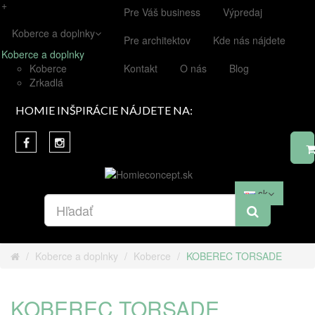
+
Pre Váš business
Výpredaj
Koberce a doplnky
Pre architektov
Kde nás nájdete
Koberce a doplnky
Koberce
Kontakt
O nás
Blog
Zrkadlá
HOMIE INŠPIRÁCIE NÁJDETE NA:
sk
Koberce a doplnky
Koberce
KOBEREC TORSADE
KOBEREC TORSADE