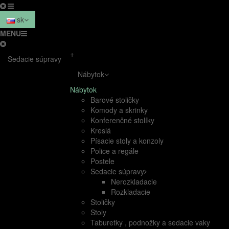
sk
MENU
+
Sedacie súpravy
Nábytok
Nábytok
Barové stoličky
Komody a skrinky
Konferenčné stolíky
Kreslá
Písacie stoly a konzoly
Police a regále
Postele
Sedacie súpravy
Nerozkladacie
Rozkladacie
Stoličky
Stoly
Taburetky , podnožky a sedacie vaky