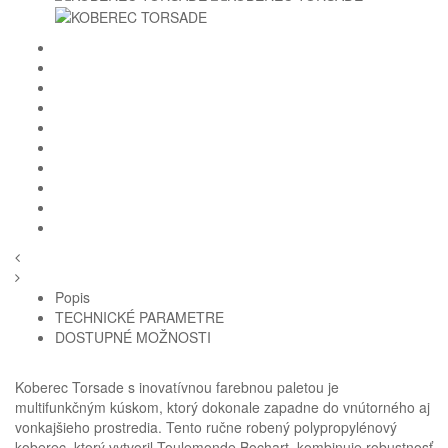
Popis
TECHNICKÉ PARAMETRE
DOSTUPNÉ MOŽNOSTI
Koberec Torsade s inovatívnou farebnou paletou je
multifunkčným kúskom, ktorý dokonale zapadne do vnútorného aj
vonkajšieho prostredia.
Tento ručne robený polypropylénový
koberec, ktorý vytvoril Toulemonde Bochart, kombinuje robustnosť