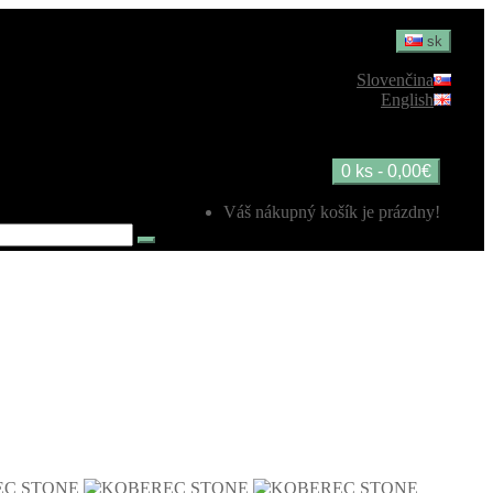
sk
Slovenčina
English
0 ks - 0,00€
Váš nákupný košík je prázdny!