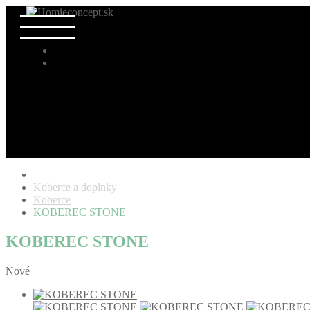
Koberce a doplnky
Koberce
KOBEREC STONE
KOBEREC STONE
Nové