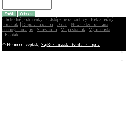
Zrušiť
Odoslať
Obchodné podmienky
Odstúpenie od zmluvy
Reklamačný
poriadok
Doprava a platba
O nás
Newsletter - ochrana
osobných údajov
Showroom
Mapa stránok
Výrobcovia
Kontakt
© Homieconcept.sk,
NajReklama.sk - tvorba eshopov