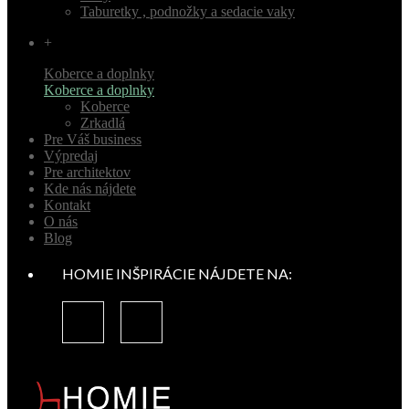
Taburetky , podnožky a sedacie vaky
+
Koberce a doplnky
Koberce a doplnky
Koberce
Zrkadlá
Pre Váš business
Výpredaj
Pre architektov
Kde nás nájdete
Kontakt
O nás
Blog
HOMIE INŠPIRÁCIE NÁJDETE NA: