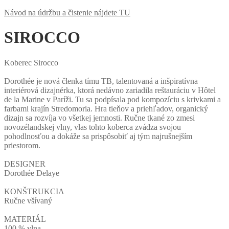
Návod na údržbu a čistenie nájdete TU
SIROCCO
Koberec Sirocco
Dorothée je nová členka tímu TB, talentovaná a inšpiratívna
interiérová dizajnérka, ktorá nedávno zariadila reštauráciu v Hôtel
de la Marine v Paríži. Tu sa podpísala pod kompozíciu s krivkami a
farbami krajín Stredomoria. Hra tieňov a priehľadov, organický
dizajn sa rozvíja vo všetkej jemnosti. Ručne tkané zo zmesi
novozélandskej vlny, vlas tohto koberca zvádza svojou
pohodlnosťou a dokáže sa prispôsobiť aj tým najrušnejším
priestorom.
DESIGNER
Dorothée Delaye
KONŠTRUKCIA
Ručne všívaný
MATERIÁL
100 % vlna