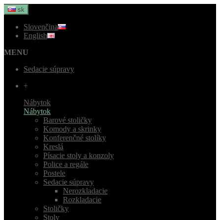
sk
Slovenčina
English
MENU
Sedacie súpravy
+
Nábytok
Nábytok
Barové stoličky
Komody a skrinky
Konferenčné stolíky
Kreslá
Písacie stoly a konzoly
Police a regále
Postele
Sedacie súpravy
Nerozkladacie
Rozkladacie
Stoličky
Stoly