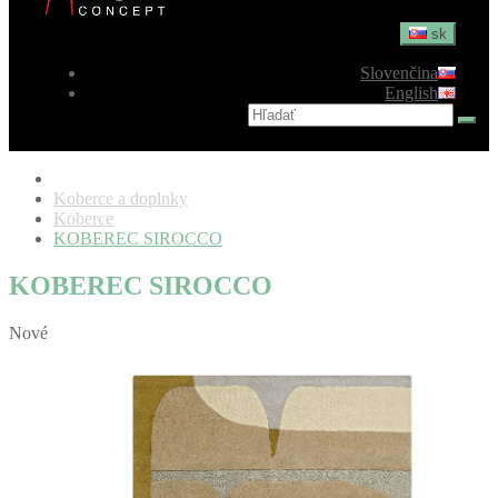
sk
Slovenčina
English
Koberce a doplnky
Koberce
KOBEREC SIROCCO
KOBEREC SIROCCO
Nové