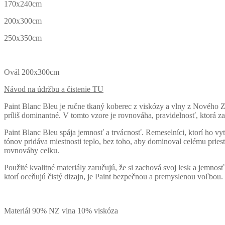
170x240cm
200x300cm
250x350cm
Ovál 200x300cm
Návod na údržbu a čistenie TU
Paint
Blanc Bleu
je ručne tkaný koberec z viskózy a vlny z Nového Z
príliš dominantné. V tomto vzore je rovnováha, pravidelnosť, ktorá 
Paint Blanc Bleu spája jemnosť a trvácnosť. Remeselníci, ktorí ho vyt
tónov pridáva miestnosti teplo, bez toho, aby dominoval celému priesto
rovnováhy celku.
Použité kvalitné materiály zaručujú, že si zachová svoj lesk a jemnosť
ktorí oceňujú čistý dizajn, je Paint bezpečnou a premyslenou voľbou.
Materiál 90% NZ vlna 10% viskóza