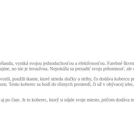
élandu, vyniká svojou jednoduchosťou a efektívnosťou. Farebné škvrny
zaujme, no nie je invazívna. Nepokúša sa presadiť svoju prítomnosť, al
vorili, použili tkanie, ktoré strieda slučky a strihy, čo dodáva kobercu
ru. Tento koberec sa hodí do rôznych prostredí, či už v obývacej izbe, 
 aj po čase. Je to koberec, ktorý si nájde svoje miesto, pričom dodáva m