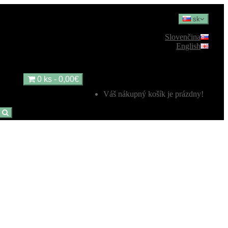
sk
Slovenčina
English
0 ks - 0,00€
Váš nákupný košík je prázdny!