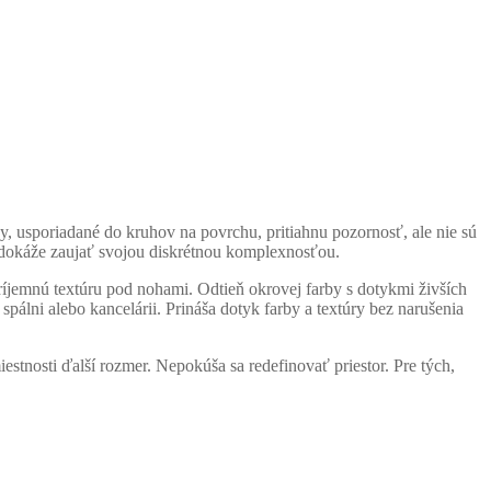
, usporiadané do kruhov na povrchu, pritiahnu pozornosť, ale nie sú
e dokáže zaujať svojou diskrétnou komplexnosťou.
 príjemnú textúru pod nohami. Odtieň okrovej farby s dotykmi živších
spálni alebo kancelárii. Prináša dotyk farby a textúry bez narušenia
iestnosti ďalší rozmer. Nepokúša sa redefinovať priestor. Pre tých,