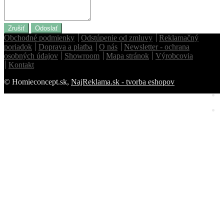
Zrušiť
Odoslať
Obchodné podmienky
Odstúpenie od zmluvy
Reklamačný
poriadok
Doprava a platba
O nás
Newsletter - ochrana
osobných údajov
Showroom
Mapa stránok
Výrobcovia
Kontakt
© Homieconcept.sk,
NajReklama.sk - tvorba eshopov