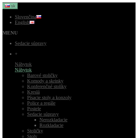
sk
Slovenčina
English
MENU
Sedacie súpravy
+
Nábytok
Nábytok
Barové stoličky
Komody a skrinky
Konferenčné stolíky
Kreslá
Písacie stoly a konzoly
Police a regále
Postele
Sedacie súpravy
Nerozkladacie
Rozkladacie
Stoličky
Stoly