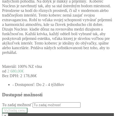
nádychom pohodlia.
Na dotyk je mäkký a príjemný.
Koberec
Nucleus je navrhnutý tak, aby sa stal ústredným bodom miestnosti.
Prirodzene sa hodí do rôznych prostredí, či už v modernom alebo
tradičnejšom interiéri.
Tento koberec nemá zaujať svojou
extravaganciou.
Robí to vďaka svojej schopnosti vytvárať príjemnú
a harmonickú atmosféru, kde sa človek jednoducho cíti dobre.
Dizajn Nucleus kladie dôraz na rovnováhu medzi dizajnom a
funkčnosťou.
Každá krivka, každý odtieň boli vybrané tak, aby
poskytovali príjemnú estetiku, vďaka ktorej je skvelou voľbou pre
akýkoľvek interiér.
Tento koberec je ideálny do obývačky, spálne
alebo kancelárie.
Pridáva nádych sofistikovanosti bez toho, aby to
preháňal.
Materiál: 100% NZ vlna
od
2 680,00€
Bez DPH:
2 178,86€
- Dostupnosť: Do 2 - 4 týždňov
Dostupné možnosti
Tu zadaj možnosť
Vyžiadaj cenu
×