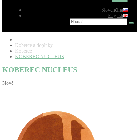
Slovenčina
English
Koberce a doplnky
Koberce
KOBEREC NUCLEUS
KOBEREC NUCLEUS
Nové