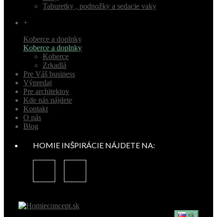
Taburetky , podnožky a sedacie vaky
+
Koberce a doplnky
Koberce a doplnky
Koberce
Zrkadlá
Pre Váš business
Výpredaj
Pre architektov
Kde nás nájdete
Kontakt
O nás
Blog
HOMIE INŠPIRÁCIE NÁJDETE NA:
sk