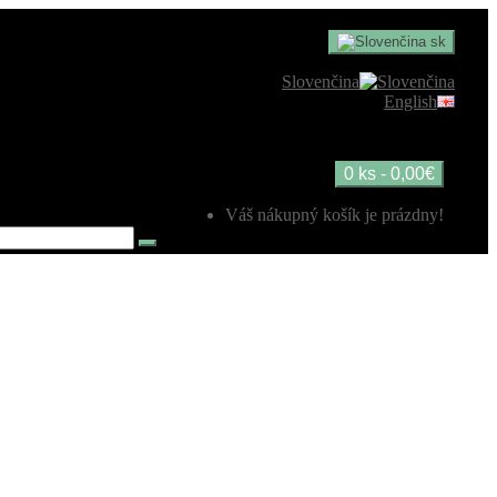
sk
Slovenčina
English
0 ks - 0,00€
Váš nákupný košík je prázdny!