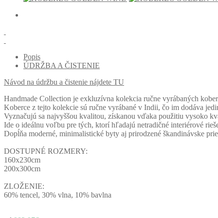
Popis
ÚDRŽBA A ČISTENIE
Návod na údržbu a čistenie nájdete TU
Handmade Collection je exkluzívna kolekcia ručne vyrábaných kobercov,
Koberce z tejto kolekcie sú ručne vyrábané v Indii, čo im dodáva jedi
Vyznačujú sa najvyššou kvalitou, získanou vďaka použitiu vysoko kv
Ide o ideálnu voľbu pre tých, ktorí hľadajú netradičné interiérové ​​rieš
Dopĺňa moderné, minimalistické byty aj prirodzené škandinávske prie
DOSTUPNÉ ROZMERY:
160x230cm
200x300cm
ZLOŽENIE:
60% tencel, 30% vlna, 10% bavlna