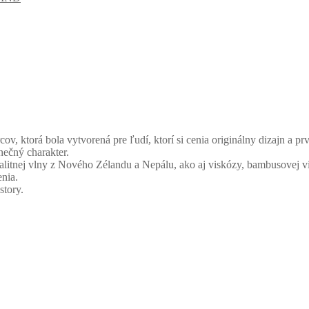
 ktorá bola vytvorená pre ľudí, ktorí si cenia originálny dizajn a prv
nečný charakter.
alitnej vlny z Nového Zélandu a Nepálu, ako aj viskózy, bambusovej v
enia.
story.