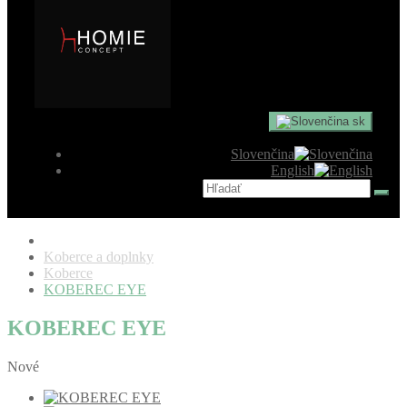
sk
Slovenčina
English
Koberce a doplnky
Koberce
KOBEREC EYE
KOBEREC EYE
Nové