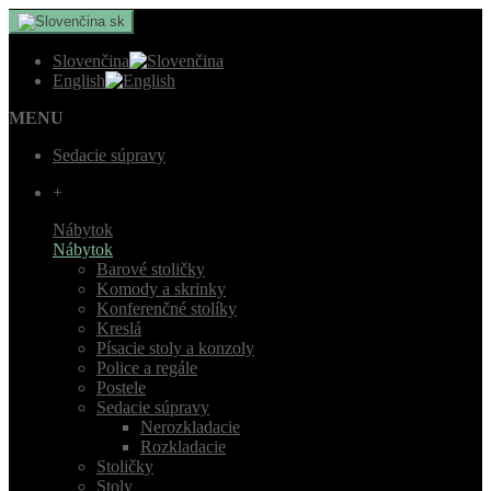
sk
Slovenčina
English
MENU
Sedacie súpravy
+
Nábytok
Nábytok
Barové stoličky
Komody a skrinky
Konferenčné stolíky
Kreslá
Písacie stoly a konzoly
Police a regále
Postele
Sedacie súpravy
Nerozkladacie
Rozkladacie
Stoličky
Stoly