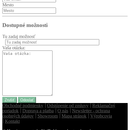
Mesto
Dostupné možnosti
Tu zadaj možnosť
Vaša otázka:
Zrušiť
Odoslať
Obchodné podmienky
Odstúpenie od zmluvy
Reklamačný
poriadok
Doprava a platba
O nás
Newsletter - ochrana
osobných údajov
Showroom
Mapa stránok
Výrobcovia
Kontakt