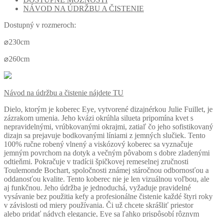
NÁVOD NA ÚDRŽBU A ČISTENIE
Dostupný v rozmeroch:
⌀230cm
⌀260cm
Návod na údržbu a čistenie nájdete TU
Dielo, ktorým je koberec Eye, vytvorené dizajnérkou Julie Fuillet, je
zázrakom umenia.
Jeho kvázi okrúhla silueta pripomína kvet s
nepravidelnými, vrúbkovanými okrajmi, zatiaľ čo jeho sofistikovaný
dizajn sa prejavuje bodkovanými líniami z jemných slučiek.
Tento
100% ručne robený vlnený a viskózový koberec sa vyznačuje
jemným povrchom na dotyk a
večným pôvabom s dobre zladenými
odtieňmi.
Pokračuje v tradícii špičkovej remeselnej zručnosti
Toulemonde Bochart, spoločnosti známej stáročnou odbornosťou a
oddanosťou kvalite.
Tento koberec nie je len vizuálnou voľbou, ale
aj funkčnou.
Jeho údržba je jednoduchá, vyžaduje pravidelné
vysávanie bez použitia kefy a profesionálne čistenie každé štyri roky
v závislosti od miery používania.
Či už chcete skrášliť priestor
alebo pridať nádych elegancie, Eye sa ľahko prispôsobí rôznym