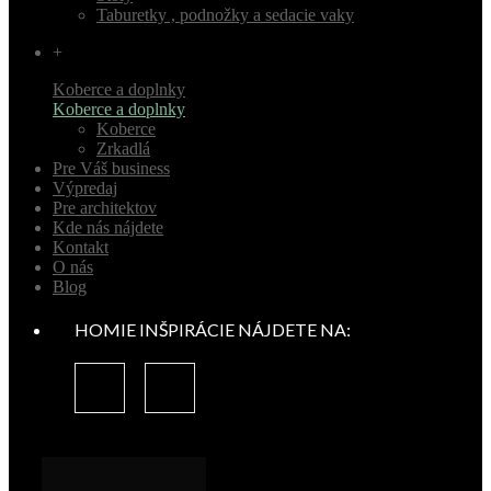
Taburetky , podnožky a sedacie vaky
+
Koberce a doplnky
Koberce a doplnky
Koberce
Zrkadlá
Pre Váš business
Výpredaj
Pre architektov
Kde nás nájdete
Kontakt
O nás
Blog
HOMIE INŠPIRÁCIE NÁJDETE NA: