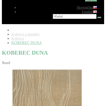
Slovenčina
English
Koberce a doplnky
Koberce
KOBEREC DUNA
KOBEREC DUNA
Nové