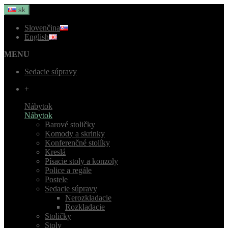
sk
Slovenčina
English
MENU
Sedacie súpravy
+
Nábytok
Nábytok
Barové stoličky
Komody a skrinky
Konferenčné stolíky
Kreslá
Písacie stoly a konzoly
Police a regále
Postele
Sedacie súpravy
Nerozkladacie
Rozkladacie
Stoličky
Stoly