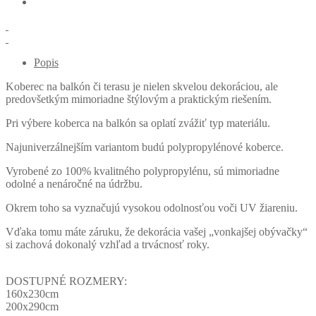
Popis
Koberec na balkón či terasu je nielen skvelou dekoráciou, ale
predovšetkým mimoriadne štýlovým a praktickým riešením.
Pri výbere koberca na balkón sa oplatí zvážiť typ materiálu.
Najuniverzálnejším variantom budú polypropylénové koberce.
Vyrobené zo 100% kvalitného polypropylénu, sú mimoriadne
odolné a nenáročné na údržbu.
Okrem toho sa vyznačujú vysokou odolnosťou voči UV žiareniu.
Vďaka tomu máte záruku, že dekorácia vašej „vonkajšej obývačky“
si zachová dokonalý vzhľad a trvácnosť roky.
DOSTUPNÉ ROZMERY:
160x230cm
200x290cm