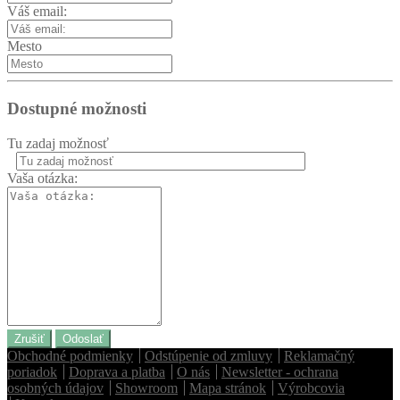
Váš email:
Mesto
Dostupné možnosti
Tu zadaj možnosť
Vaša otázka:
Zrušiť
Odoslať
Obchodné podmienky
Odstúpenie od zmluvy
Reklamačný
poriadok
Doprava a platba
O nás
Newsletter - ochrana
osobných údajov
Showroom
Mapa stránok
Výrobcovia