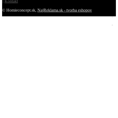
Kontakt
© Homieconcept.sk,
NajReklama.sk - tvorba eshopov
Homie Asistent
ODBORNÝ PORADCA