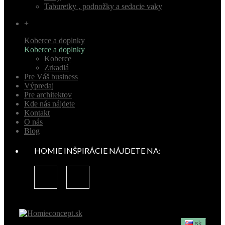
Taburetky , podnožky a sedacie vaky
+
Koberce a doplnky
Koberce a doplnky
Koberce
Zrkadlá
Pre Váš business
Výpredaj
Pre architektov
Kde nás nájdete
Kontakt
O nás
Blog
HOMIE INŠPIRÁCIE NÁJDETE NA:
sk