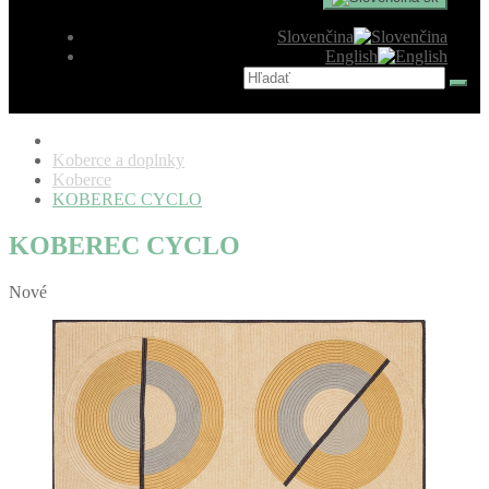
Slovenčina
English
Koberce a doplnky
Koberce
KOBEREC CYCLO
KOBEREC CYCLO
Nové