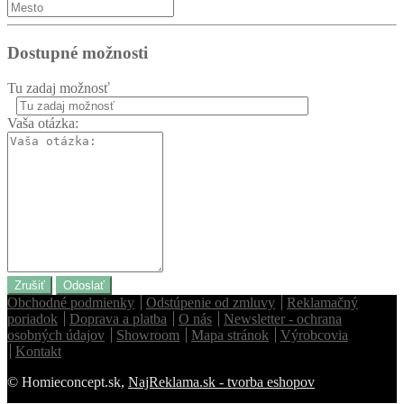
Dostupné možnosti
Tu zadaj možnosť
Vaša otázka:
Homie Asistent
ODBORNÝ PORADCA
Zrušiť
Odoslať
Obchodné podmienky
Odstúpenie od zmluvy
Reklamačný
poriadok
Doprava a platba
O nás
Newsletter - ochrana
osobných údajov
Showroom
Mapa stránok
Výrobcovia
Kontakt
© Homieconcept.sk,
NajReklama.sk - tvorba eshopov