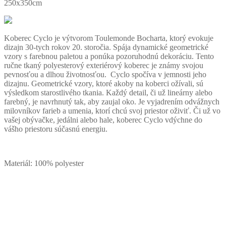
250x350cm
Koberec Cyclo je výtvorom Toulemonde Bocharta, ktorý evokuje
dizajn 30-tych rokov 20. storočia. Spája dynamické geometrické
vzory s farebnou paletou a ponúka pozoruhodnú dekoráciu.
Tento
ručne tkaný polyesterový exteriérový koberec je známy svojou
pevnosťou a dlhou životnosťou.
Cyclo spočíva v jemnosti jeho
dizajnu.
Geometrické vzory, ktoré akoby na koberci ožívali, sú
výsledkom starostlivého tkania.
Každý detail, či už lineárny alebo
farebný, je navrhnutý tak, aby zaujal oko.
Je vyjadrením odvážnych
milovníkov farieb a umenia, ktorí chcú svoj priestor oživiť.
Či už vo
vašej obývačke, jedálni alebo hale, koberec Cyclo vdýchne do
vášho priestoru súčasnú energiu.
Materiál: 100% polyester