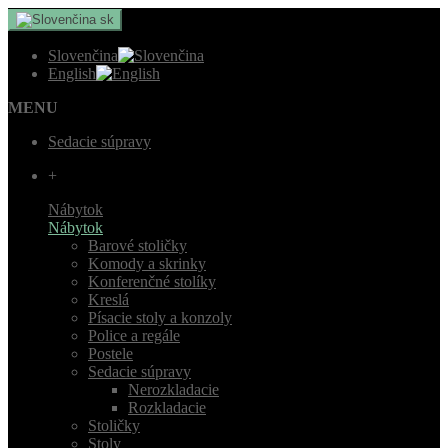
sk
Slovenčina
English
MENU
Sedacie súpravy
+
Nábytok
Nábytok
Barové stoličky
Komody a skrinky
Konferenčné stolíky
Kreslá
Písacie stoly a konzoly
Police a regále
Postele
Sedacie súpravy
Nerozkladacie
Rozkladacie
Stoličky
Stoly