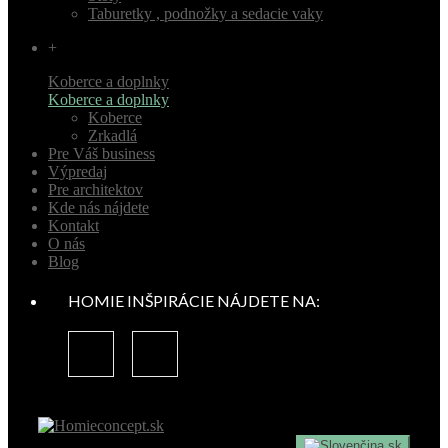
Taburetky , podnožky a sedacie vaky
+
Koberce a doplnky
Koberce a doplnky
Koberce
Zrkadlá
Pre Váš business
Výpredaj
Pre architektov
Kde nás nájdete
Kontakt
O nás
Blog
HOMIE INŠPIRÁCIE NÁJDETE NA:
sk