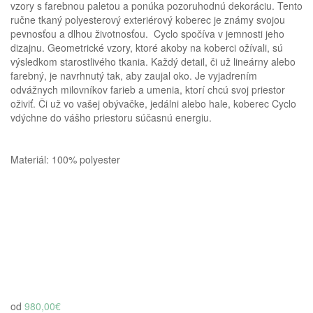
vzory s farebnou paletou a ponúka pozoruhodnú dekoráciu.
Tento
ručne tkaný polyesterový exteriérový koberec je známy svojou
pevnosťou a dlhou životnosťou.
Cyclo spočíva v jemnosti jeho
dizajnu.
Geometrické vzory, ktoré akoby na koberci ožívali, sú
výsledkom starostlivého tkania.
Každý detail, či už lineárny alebo
farebný, je navrhnutý tak, aby zaujal oko.
Je vyjadrením
odvážnych milovníkov farieb a umenia, ktorí chcú svoj priestor
oživiť.
Či už vo vašej obývačke, jedálni alebo hale, koberec Cyclo
vdýchne do vášho priestoru súčasnú energiu.
Materiál: 100% polyester
Homie Asistent
ODBORNÝ PORADCA
od
980,00€