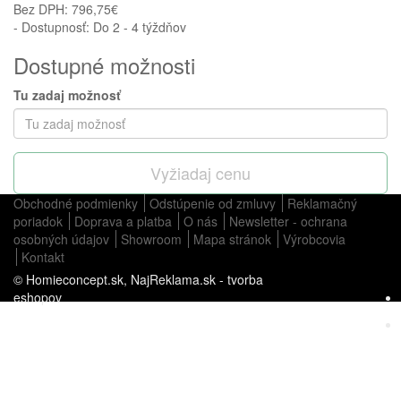
Bez DPH:
796,75€
- Dostupnosť: Do 2 - 4 týždňov
Dostupné možnosti
Tu zadaj možnosť
Vyžiadaj cenu
Obchodné podmienky
Odstúpenie od zmluvy
Reklamačný
poriadok
Doprava a platba
O nás
Newsletter - ochrana
osobných údajov
Showroom
Mapa stránok
Výrobcovia
Kontakt
© Homieconcept.sk,
NajReklama.sk - tvorba
eshopov