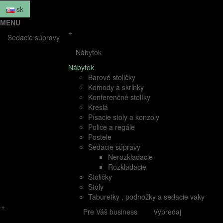
sk
MENU
+
Sedacie súpravy
Nábytok
Nábytok
Barové stoličky
Komody a skrinky
Konferenčné stolíky
Kreslá
Písacie stoly a konzoly
Police a regále
Postele
Sedacie súpravy
Nerozkladacie
Rozkladacie
Stoličky
Stoly
Taburetky , podnožky a sedacie vaky
+
Pre Váš business
Výpredaj