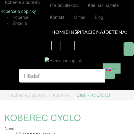
Koberce a doplnky
Pre architektov
Kde nás nájdete
Koberce a doplnky
Koberce
Kontakt
O nás
Blog
Zrkadlá
HOMIE INŠPIRÁCIE NÁJDETE NA:
sk
Koberce a doplnky
Koberce
KOBEREC CYCLO
KOBEREC CYCLO
Nové