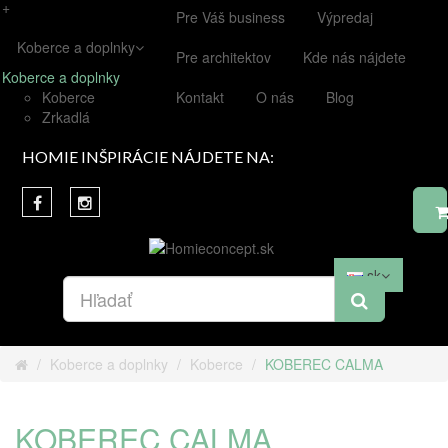
+
Pre Váš business
Výpredaj
Koberce a doplnky
Pre architektov
Kde nás nájdete
Koberce a doplnky
Koberce
Kontakt
O nás
Blog
Zrkadlá
HOMIE INŠPIRÁCIE NÁJDETE NA:
sk
Koberce a doplnky
Koberce
KOBEREC CALMA
KOBEREC CALMA