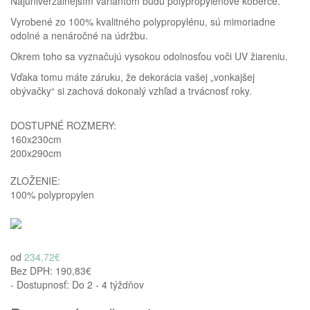
Najuniverzálnejším variantom budú polypropylénové koberce.
Vyrobené zo 100% kvalitného polypropylénu, sú mimoriadne
odolné a nenáročné na údržbu.
Okrem toho sa vyznačujú vysokou odolnosťou voči UV žiareniu.
Vďaka tomu máte záruku, že dekorácia vašej „vonkajšej
obývačky“ si zachová dokonalý vzhľad a trvácnosť roky.
DOSTUPNÉ ROZMERY:
Homie Asistent
160x230cm
ODBORNÝ PORADCA
200x290cm
ZLOŽENIE:
100%
polypropylen
od
234,72€
Bez DPH:
190,83€
- Dostupnosť: Do 2 - 4 týždňov