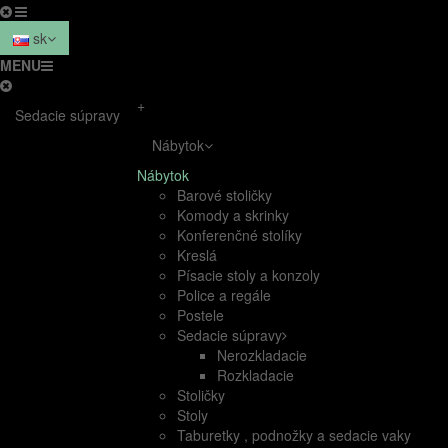
sk
MENU
+
Sedacie súpravy
Nábytok
Nábytok
Barové stoličky
Komody a skrinky
Konferenčné stolíky
Kreslá
Písacie stoly a konzoly
Police a regále
Postele
Sedacie súpravy
Nerozkladacie
Rozkladacie
Stoličky
Stoly
Taburetky , podnožky a sedacie vaky