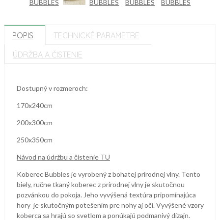
POPIS
TECHNICKÉ PARAMETRE
ÚDRŽBA A ČISTENIE
Dostupný v rozmeroch:
170x240cm
200x300cm
250x350cm
Návod na údržbu a čistenie TU
Koberec Bubbles je vyrobený z bohatej prírodnej vlny.
Tento
biely, ručne tkaný koberec z prírodnej vlny je skutočnou
pozvánkou do pokoja
.
Jeho vyvýšená textúra pripomínajúca
hory je skutočným potešením pre nohy aj oči.
Vyvýšené vzory
koberca sa hrajú so svetlom a ponúkajú podmanivý dizajn.