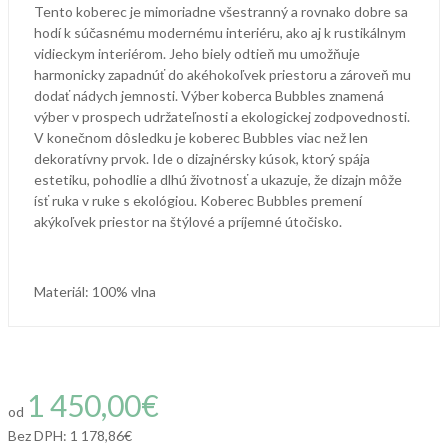
Tento koberec je mimoriadne všestranný a rovnako dobre sa
hodí k súčasnému modernému interiéru, ako aj k rustikálnym
vidieckym interiérom.
Jeho biely odtieň mu umožňuje
harmonicky zapadnúť do akéhokoľvek priestoru a zároveň mu
dodať nádych jemnosti.
Výber koberca Bubbles znamená
výber v prospech udržateľnosti a ekologickej zodpovednosti.
V konečnom dôsledku je koberec Bubbles viac než len
dekoratívny prvok.
Ide o dizajnérsky kúsok, ktorý spája
estetiku, pohodlie a dlhú životnosť a ukazuje, že dizajn môže
ísť ruka v ruke s ekológiou.
Koberec Bubbles premení
akýkoľvek priestor na štýlové a príjemné útočisko.
Materiál: 100% vlna
1 450,00€
od
Bez DPH:
1 178,86€