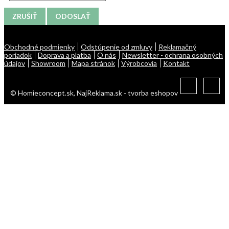
ZRUŠIŤ
ODOSLAŤ
Obchodné podmienky
Odstúpenie od zmluvy
Reklamačný
poriadok
Doprava a platba
O nás
Newsletter - ochrana osobných
údajov
Showroom
Mapa stránok
Výrobcovia
Kontakt
© Homieconcept.sk,
NajReklama.sk - tvorba eshopov