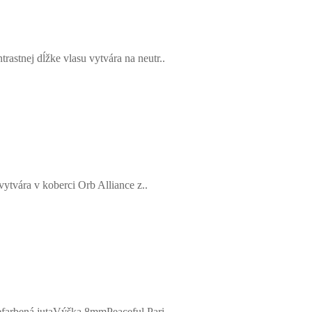
stnej dĺžke vlasu vytvára na neutr..
tvára v koberci Orb Alliance z..
efarbená jutaVýška 8mmPeaceful Pari..