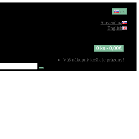
sk
Slovenčina
English
0 ks - 0,00€
Váš nákupný košík je prázdny!