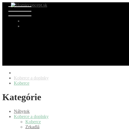
Koberce a doplnky
Koberce
Kategórie
Nábytok
Koberce a doplnky
Koberce
Zrkadlá