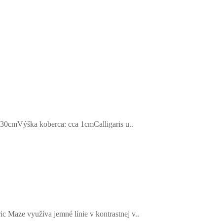
0cmVýška koberca: cca 1cmCalligaris u..
ze využíva jemné línie v kontrastnej v..