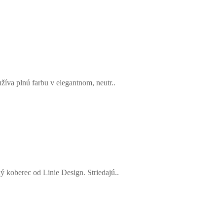
íva plnú farbu v elegantnom, neutr..
 koberec od Linie Design. Striedajú..