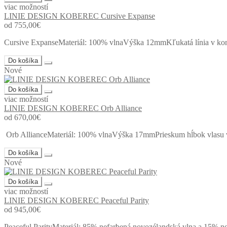
viac možností
LINIE DESIGN KOBEREC Cursive Expanse
od 755,00€
Cursive ExpanseMateriál: 100% vlnaVýška 12mmKľukatá línia v kontra
Do košíka
Nové
Do košíka
viac možností
LINIE DESIGN KOBEREC Orb Alliance
od 670,00€
Orb AllianceMateriál: 100% vlnaVýška 17mmPrieskum hĺbok vlasu vy
Do košíka
Nové
Do košíka
viac možností
LINIE DESIGN KOBEREC Peaceful Parity
od 945,00€
Peaceful ParityMateriál: 85% nefarbená novozélandská vlna a 15% n