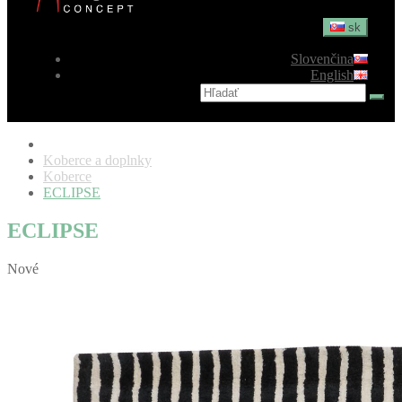
sk
Slovenčina
English
Koberce a doplnky
Koberce
ECLIPSE
ECLIPSE
Nové