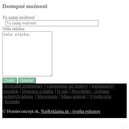
Dostupné možnosti
Tu zadaj možnosť
Vaša otázka:
Zrušiť
Odoslať
Obchodné podmienky
Odstúpenie od zmluvy
Reklamačný
poriadok
Doprava a platba
O nás
Newsletter - ochrana
osobných údajov
Showroom
Mapa stránok
Výrobcovia
Kontakt
© Homieconcept.sk,
NajReklama.sk - tvorba eshopov