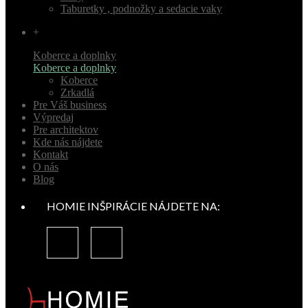
Taburetky , podnožky a sedacie vaky
+
Koberce a doplnky
Koberce a doplnky
Koberce
Zrkadlá
Pre Váš business
Výpredaj
Pre architektov
Kde nás nájdete
Kontakt
O nás
Blog
HOMIE INŠPIRÁCIE NÁJDETE NA: