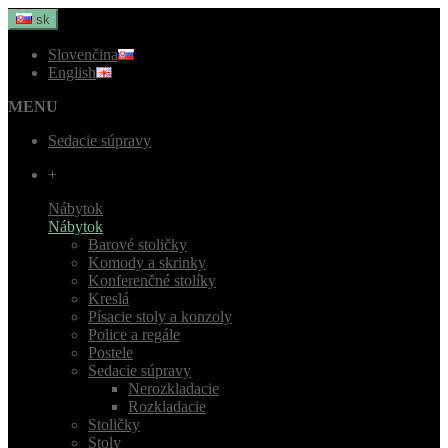
sk
Slovenčina
English
MENU
Sedacie súpravy
+
Nábytok
Nábytok
Barové stoličky
Komody a skrinky
Konferenčné stolíky
Kreslá
Písacie stoly a konzoly
Police a regále
Postele
Sedacie súpravy
Nerozkladacie
Rozkladacie
Stoličky
Stoly