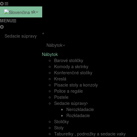
sk
MENU
+
Sedacie súpravy
Nábytok
Nábytok
Barové stoličky
Komody a skrinky
Konferenčné stolíky
Kreslá
Písacie stoly a konzoly
Police a regále
Postele
Sedacie súpravy
Nerozkladacie
Rozkladacie
Stoličky
Stoly
Taburetky , podnožky a sedacie vaky