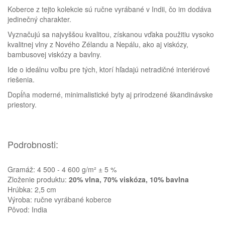
Koberce z tejto kolekcie sú ručne vyrábané v Indii, čo im dodáva
jedinečný charakter.
Vyznačujú sa najvyššou kvalitou, získanou vďaka použitiu vysoko
kvalitnej vlny z Nového Zélandu a Nepálu, ako aj viskózy,
bambusovej viskózy a bavlny.
Ide o ideálnu voľbu pre tých, ktorí hľadajú netradičné interiérové ​​
riešenia.
Dopĺňa moderné, minimalistické byty aj prirodzené škandinávske
priestory.
Podrobnosti:
Homie Asistent
Gramáž: 4 500 - 4 600 g/m² ± 5 %
ODBORNÝ PORADCA
Zloženie produktu:
20% vlna, 70% viskóza, 10% bavlna
Hrúbka: 2,5 cm
Výroba: ručne vyrábané koberce
Pôvod: India