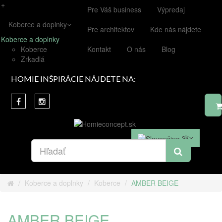
+
Pre Váš business
Výpredaj
Koberce a doplnky
Pre architektov
Kde nás nájdete
Koberce a doplnky
Koberce
Kontakt
O nás
Blog
Zrkadlá
HOMIE INŠPIRÁCIE NÁJDETE NA:
sk
Koberce a doplnky
Koberce
AMBER BEIGE
AMBER BEIGE