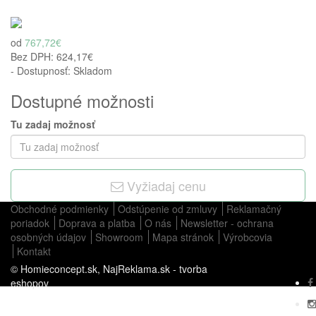
od
767,72€
Bez DPH:
624,17€
- Dostupnosť: Skladom
Dostupné možnosti
Tu zadaj možnosť
Vyžiadaj cenu
Obchodné podmienky
Odstúpenie od zmluvy
Reklamačný
poriadok
Doprava a platba
O nás
Newsletter - ochrana
osobných údajov
Showroom
Mapa stránok
Výrobcovia
Kontakt
© Homieconcept.sk,
NajReklama.sk - tvorba
eshopov