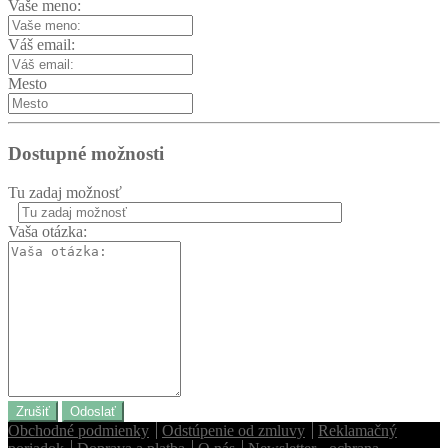
Vaše meno:
Váš email:
Mesto
Dostupné možnosti
Tu zadaj možnosť
Vaša otázka:
Homie Asistent
ODBORNÝ PORADCA
Zrušiť
Odoslať
Obchodné podmienky
Odstúpenie od zmluvy
Reklamačný