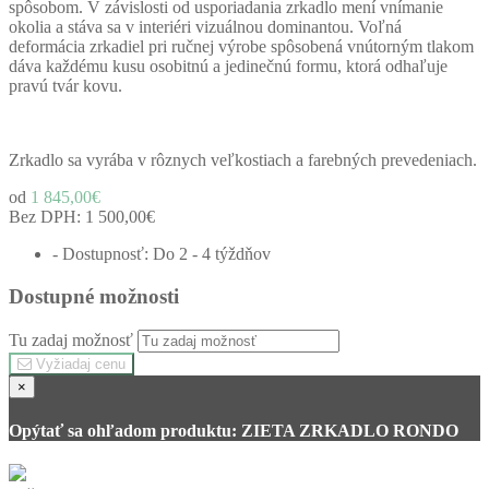
spôsobom. V závislosti od usporiadania zrkadlo mení vnímanie
okolia a stáva sa v interiéri vizuálnou dominantou. Voľná
deformácia zrkadiel pri ručnej výrobe spôsobená vnútorným tlakom
dáva každému kusu osobitnú a jedinečnú formu, ktorá odhaľuje
pravú tvár kovu.
Zrkadlo sa vyrába v rôznych veľkostiach a farebných prevedeniach.
od
1 845,00€
Bez DPH:
1 500,00€
- Dostupnosť: Do 2 - 4 týždňov
Dostupné možnosti
Tu zadaj možnosť
Vyžiadaj cenu
×
Opýtať sa ohľadom produktu: ZIETA ZRKADLO RONDO