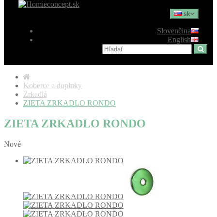
sk
Slovenčina
English
Koberce a doplnky
Zrkadlá
ZIETA ZRKADLO RONDO
ZIETA ZRKADLO RONDO
Nové