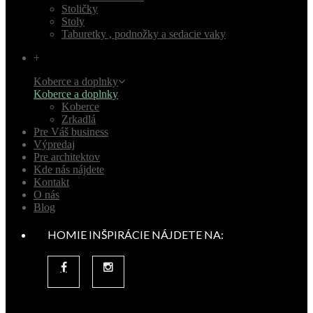
Stoličky
Stoly
Taburetky , podnožky a sedacie vaky
+
Koberce a doplnky
Koberce a doplnky
Koberce
Zrkadlá
Pre Váš business
Výpredaj
Pre architektov
Kde nás nájdete
Kontakt
O nás
Blog
HOMIE INŠPIRÁCIE NÁJDETE NA: