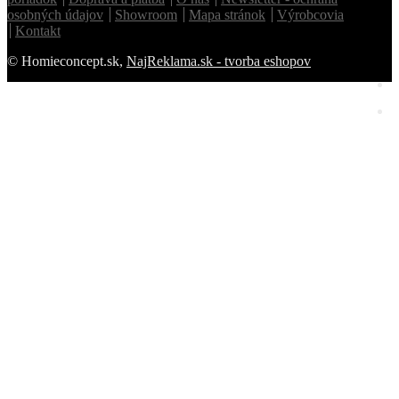
osobných údajov
Showroom
Mapa stránok
Výrobcovia
Kontakt
© Homieconcept.sk,
NajReklama.sk - tvorba eshopov
Homie Asistent
ODBORNÝ PORADCA