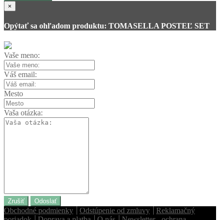
×
Opýtať sa ohľadom produktu: TOMASELLA POSTEĽ SET
Vaše meno:
Váš email:
Mesto
Vaša otázka:
Zrušiť
Odoslať
Obchodné podmienky
Odstúpenie od zmluvy
Reklamačný
poriadok
Doprava a platba
O nás
Newsletter - ochrana