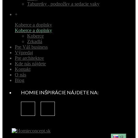
Taburetky , podnožky a sedacie vaky
+
Koberce a doplnky
Koberce a doplnky
Koberce
Zrkadlá
Pre Váš business
Výpredaj
Pre architektov
Kde nás nájdete
Kontakt
O nás
Blog
HOMIE INŠPIRÁCIE NÁJDETE NA:
sk