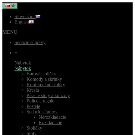
sk
Slovenčina
English
MENU
Sedacie súpravy
+
Nábytok
Nábytok
Barové stoličky
Komody a skrinky
Konferenčné stolíky
Kreslá
Písacie stoly a konzoly
Police a regále
Postele
Sedacie súpravy
Nerozkladacie
Rozkladacie
Stoličky
Stoly