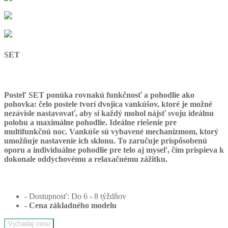
SET
Posteľ SET ponúka rovnakú funkčnosť a pohodlie ako
pohovka:
čelo postele tvorí dvojica vankúšov, ktoré je možné
nezávisle nastavovať, aby si každý mohol nájsť svoju ideálnu
polohu a maximálne pohodlie. Ideálne riešenie pre
multifunkčnú noc. Vankúše sú vybavené mechanizmom, ktorý
umožňuje nastavenie ich sklonu. To zaručuje prispôsobenú
oporu a individuálne pohodlie pre telo aj myseľ, čím prispieva k
dokonale oddychovému a relaxačnému zážitku.
- Dostupnosť: Do 6 - 8 týždňov
- Cena
základného modelu
Vyžiadaj cenu