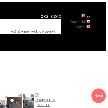
0 KS - 0,00€
SK
Slovenčina
English
Váš nákupný košík je prázdny!
Nové