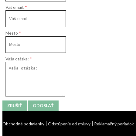
Váš email:
Mesto
Vaša otázka:
ZRUŠIŤ
ODOSLAŤ
Obchodné podmienky
Odstúpenie od zmluvy
Reklamačný poriadok