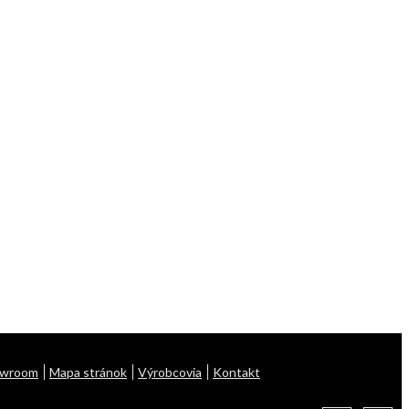
Homie Asistent
ODBORNÝ PORADCA
owroom
Mapa stránok
Výrobcovia
Kontakt