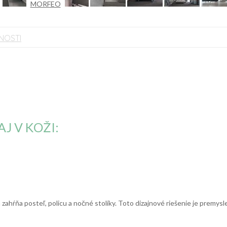
NOSTI
J V KOŽI:
 zahŕňa posteľ, policu a nočné stolíky. Toto dizajnové riešenie je premys