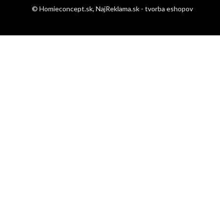
© Homieconcept.sk,
NajReklama.sk - tvorba eshopov