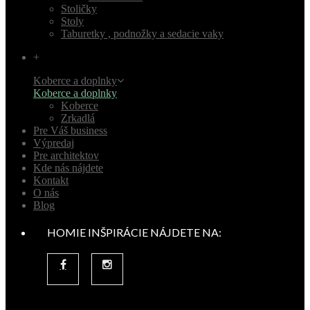
Stoličky
Stoly
Taburetky , podnožky a sedacie vaky
+
Koberce a doplnky
Koberce a doplnky
Koberce
Zrkadlá
Pre Váš business
Výpredaj
Pre architektov
Kde nás nájdete
Kontakt
O nás
Blog
HOMIE INŠPIRÁCIE NÁJDETE NA: