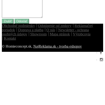
Zrušiť
Odoslať
Obchodné podmienky
Odstúpenie od zmluvy
Reklamačný
poriadok
Doprava a platba
O nás
Newsletter - ochrana
osobných údajov
Showroom
Mapa stránok
Výrobcovia
Kontakt
© Homieconcept.sk,
NajReklama.sk - tvorba eshopov