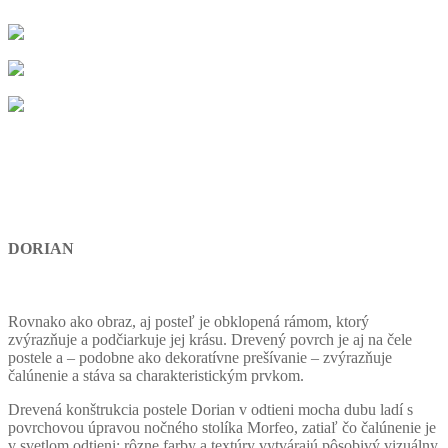
DORIAN
Rovnako ako obraz, aj posteľ je obklopená rámom, ktorý
zvýrazňuje a podčiarkuje jej krásu. Drevený povrch je aj na čele
postele a – podobne ako dekoratívne prešívanie – zvýrazňuje
čalúnenie a stáva sa charakteristickým prvkom.
Drevená konštrukcia postele Dorian v odtieni mocha dubu ladí s
povrchovou úpravou nočného stolíka Morfeo, zatiaľ čo čalúnenie je
v svetlom odtieni: rôzne farby a textúry vytvárajú pôsobivý vizuálny