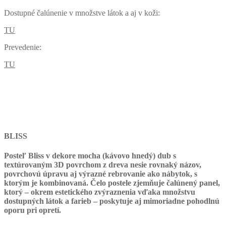
Dostupné čalúnenie v množstve látok a aj v koži:
TU
Prevedenie:
TU
BLISS
Posteľ Bliss v dekore mocha (kávovo hnedý) dub s
textúrovaným 3D povrchom z dreva nesie rovnaký názov,
povrchovú úpravu aj výrazné rebrovanie ako nábytok, s
ktorým je kombinovaná.
Čelo postele zjemňuje čalúnený panel,
ktorý – okrem estetického zvýraznenia vďaka množstvu
dostupných látok a farieb – poskytuje aj mimoriadne pohodlnú
oporu pri opretí.