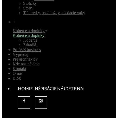
Stoličky
Stoly
Taburetky , podnožky a sedacie vaky
+
Koberce a doplnky
Koberce a doplnky
Koberce
Zrkadlá
Pre Váš business
Výpredaj
Pre architektov
Kde nás nájdete
Kontakt
O nás
Blog
HOMIE INŠPIRÁCIE NÁJDETE NA: