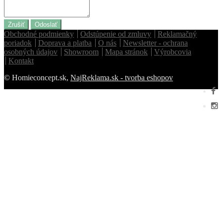
Zrušiť
Odoslať
Obchodné podmienky
Odstúpenie od zmluvy
Reklamačný
poriadok
Doprava a platba
O nás
Newsletter - ochrana
osobných údajov
Showroom
Mapa stránok
Výrobcovia
Kontakt
© Homieconcept.sk,
NajReklama.sk - tvorba eshopov