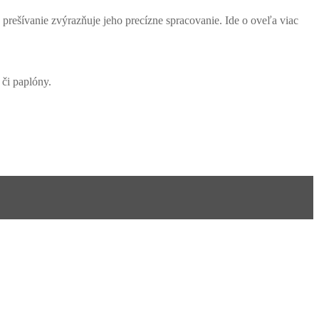
e prešívanie zvýrazňuje jeho precízne spracovanie. Ide o oveľa viac
 či paplóny.
Homie Asistent
ODBORNÝ PORADCA