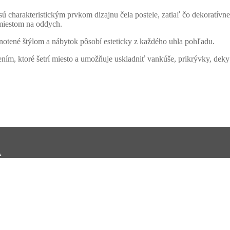
 sú charakteristickým prvkom dizajnu čela postele, zatiaľ čo dekoratívn
 miestom na oddych.
notené štýlom a nábytok pôsobí esteticky z každého uhla pohľadu.
ením, ktoré šetrí miesto a umožňuje uskladniť vankúše, prikrývky, deky
A