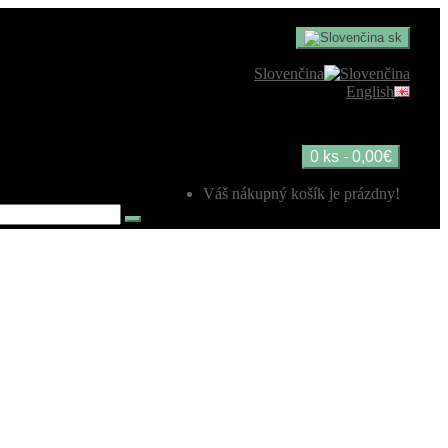
sk
Slovenčina
English
0 ks - 0,00€
Váš nákupný košík je prázdny!