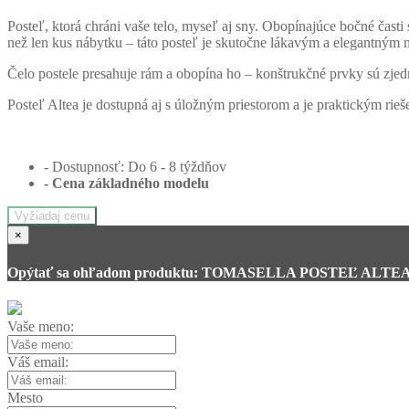
Posteľ, ktorá chráni vaše telo, myseľ aj sny. Obopínajúce bočné časti
než len kus nábytku – táto posteľ je skutočne lákavým a elegantným
Čelo postele presahuje rám a obopína ho – konštrukčné prvky sú zjed
Posteľ Altea je dostupná aj s úložným priestorom
a je praktickým rieš
- Dostupnosť: Do 6 - 8 týždňov
- Cena
základného modelu
Vyžiadaj cenu
×
Opýtať sa ohľadom produktu: TOMASELLA POSTEĽ ALTE
Vaše meno:
Váš email:
Mesto