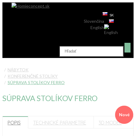
SK
Slovenčina
English
NÁBYTOK
KONFERENČNÉ STOLÍKY
SÚPRAVA STOLÍKOV FERRO
SÚPRAVA STOLÍKOV FERRO
Nové
POPIS
TECHNICKÉ PARAMETRE
3D MODEL