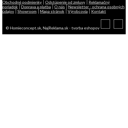
Obchodné podmienky
Odstúpenie od zmluvy
Reklamačný
poriadok
Doprava a platba
O nás
Newsletter - ochrana osobných
údajov
Showroom
Mapa stránok
Výrobcovia
Kontakt
© Homieconcept.sk,
NajReklama.sk - tvorba eshopov