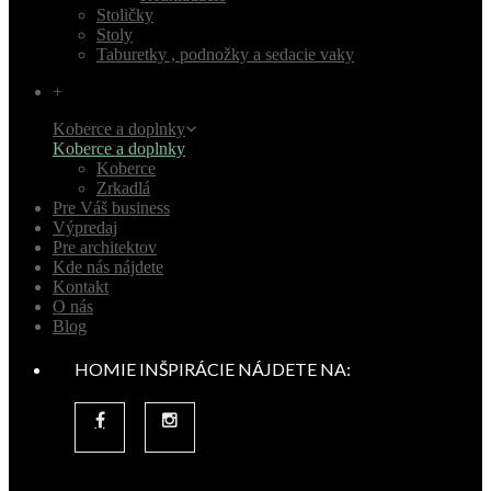
Stoličky
Stoly
Taburetky , podnožky a sedacie vaky
+
Koberce a doplnky
Koberce a doplnky
Koberce
Zrkadlá
Pre Váš business
Výpredaj
Pre architektov
Kde nás nájdete
Kontakt
O nás
Blog
HOMIE INŠPIRÁCIE NÁJDETE NA: