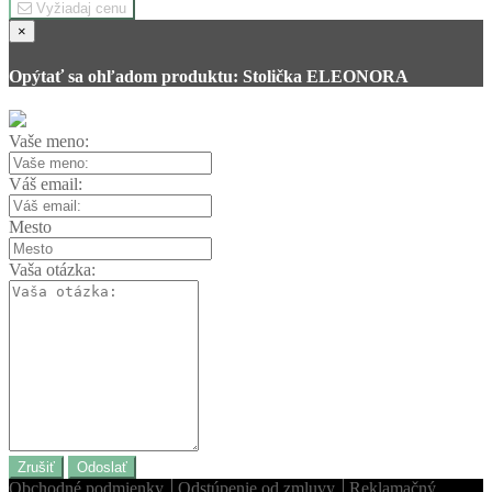
Vyžiadaj cenu
×
Opýtať sa ohľadom produktu: Stolička ELEONORA
Vaše meno:
Váš email:
Mesto
Vaša otázka:
Zrušiť
Odoslať
Obchodné podmienky
Odstúpenie od zmluvy
Reklamačný