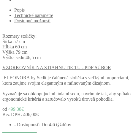
Popis
Technické parametre
Dostupné možnosti
Rozmery stoličky:
Šírka 57 cm
Hĺbka 60 cm
Výška 79 cm
Výška sedu 46,5 cm
VZORKOVNÍK NA STIAHNUTIE TU - PDF SÚBOR
ELEONORA by Sedit je čalúnená stolička s veľkými proporciami,
ktorá zaujme svojim elegantným a rafinovaným dizajnom.
Vyznačuje sa obklopujúcimi líniami sedu, navrhnuté tak, aby spĺňalo
ergonomické kritériá a zaručovalo vysokú úroveň pohodlia.
od
499,38€
Bez DPH:
406,00€
- Dostupnosť: Do 4-6 týždňov