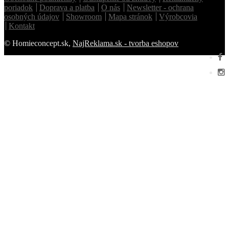
poriadok
Doprava a platba
O nás
Newsletter - ochrana
osobných údajov
Showroom
Mapa stránok
Výrobcovia
Kontakt
© Homieconcept.sk,
NajReklama.sk - tvorba eshopov