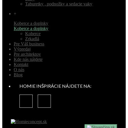
Taburetky , podnožky a sedacie vaky
+
Koberce a doplnky
Koberce a doplnky
Koberce
Zrkadlá
Pre Váš business
Výpredaj
Pre architektov
Kde nás nájdete
Kontakt
O nás
Blog
HOMIE INŠPIRÁCIE NÁJDETE NA:
sk