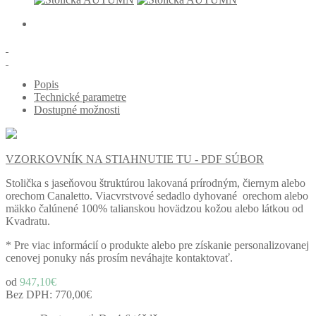
Popis
Technické parametre
Dostupné možnosti
VZORKOVNÍK NA STIAHNUTIE TU - PDF SÚBOR
Stolička s jaseňovou štruktúrou lakovaná prírodným, čiernym alebo
orechom Canaletto. Viacvrstvové sedadlo dyhované orechom alebo
mäkko čalúnené 100% talianskou hovädzou kožou alebo látkou od
Kvadratu.
* Pre viac informácií o produkte alebo pre získanie personalizovanej
cenovej ponuky nás prosím neváhajte kontaktovať.
od
947,10€
Bez DPH:
770,00€