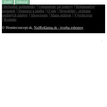
Zrušiť
Odoslať
Obchodné podmienky
Odstúpenie od zmluvy
Reklamačný
poriadok
Doprava a platba
O nás
Newsletter - ochrana
osobných údajov
Showroom
Mapa stránok
Výrobcovia
Homie Asistent
Kontakt
ODBORNÝ PORADCA
© Homieconcept.sk,
NajReklama.sk - tvorba eshopov