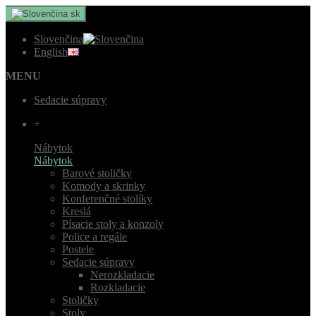
sk
Slovenčina
English
MENU
Sedacie súpravy
+
Nábytok
Nábytok
Barové stoličky
Komody a skrinky
Konferenčné stolíky
Kreslá
Písacie stoly a konzoly
Police a regále
Postele
Sedacie súpravy
Nerozkladacie
Rozkladacie
Stoličky
Stoly