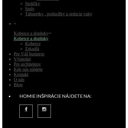
Stoličky
Stoly
Taburetky , podnožky a sedacie vaky
+
Koberce a doplnky
Koberce a doplnky
Koberce
Zrkadlá
Pre Váš business
Výpredaj
Pre architektov
Kde nás nájdete
Kontakt
O nás
Blog
HOMIE INŠPIRÁCIE NÁJDETE NA: