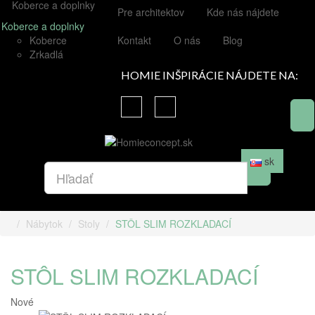
Koberce a doplnky
Pre architektov
Kde nás nájdete
Koberce a doplnky
Koberce
Kontakt
O nás
Blog
Zrkadlá
HOMIE INŠPIRÁCIE NÁJDETE NA:
sk
Nábytok
Stoly
STÔL SLIM ROZKLADACÍ
STÔL SLIM ROZKLADACÍ
Nové