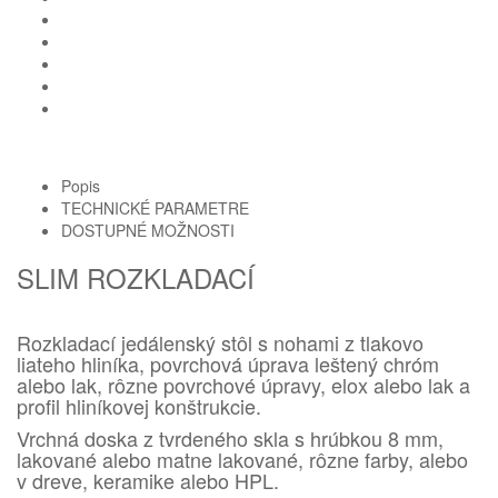
Popis
TECHNICKÉ PARAMETRE
DOSTUPNÉ MOŽNOSTI
SLIM ROZKLADACÍ
Homie Asistent
ODBORNÝ PORADCA
Rozkladací jedálenský stôl s nohami z tlakovo
liateho hliníka, povrchová úprava leštený chróm
alebo lak, rôzne povrchové úpravy, elox alebo lak a
profil hliníkovej konštrukcie.
Vrchná doska z tvrdeného skla s hrúbkou 8 mm,
lakované alebo matne lakované, rôzne farby, alebo
v dreve, keramike alebo HPL.