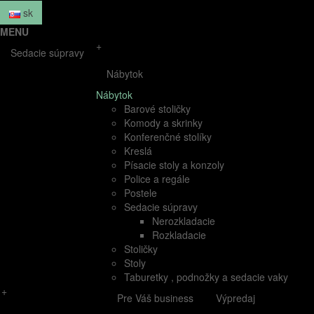
sk
MENU
+
Sedacie súpravy
Nábytok
Nábytok
Barové stoličky
Komody a skrinky
Konferenčné stolíky
Kreslá
Písacie stoly a konzoly
Police a regále
Postele
Sedacie súpravy
Nerozkladacie
Rozkladacie
Stoličky
Stoly
Taburetky , podnožky a sedacie vaky
+
Pre Váš business
Výpredaj