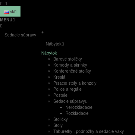
sk
MENU
+
Sedacie súpravy
Nábytok
Nábytok
Barové stoličky
Komody a skrinky
Konferenčné stolíky
Kreslá
Písacie stoly a konzoly
Police a regále
Postele
Sedacie súpravy
Nerozkladacie
Rozkladacie
Stoličky
Stoly
Taburetky , podnožky a sedacie vaky