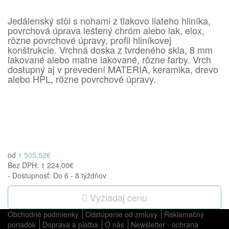
Jedálenský stôl s nohami z tlakovo liateho hliníka,
povrchová úprava leštený chróm alebo lak, elox,
rôzne povrchové úpravy, profil hliníkovej
konštrukcie.
Vrchná doska z tvrdeného skla, 8 mm
lakované alebo matne lakované, rôzne farby.
Vrch
dostupný aj v prevedení MATERIA, keramika, drevo
alebo HPL, rôzne povrchové úpravy.
od
1 505,52€
Bez DPH:
1 224,00€
- Dostupnosť: Do 6 - 8 týždňov
Vyžiadaj cenu
Obchodné podmienky
Odstúpenie od zmluvy
Reklamačný
poriadok
Doprava a platba
O nás
Newsletter - ochrana