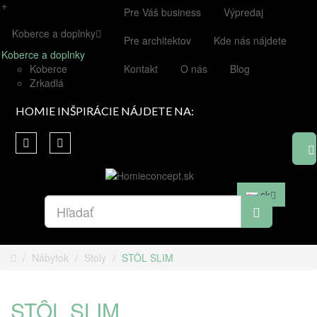
+
Pre Váš business
Výpredaj
Koberce a doplnky
Pre architektov
Kde nás nájdete
Koberce a doplnky
Koberce
Kontakt
O nás
Blog
Zrkadlá
HOMIE INŠPIRÁCIE NÁJDETE NA:
sk
Nábytok
Stoly
STÔL SLIM
STÔL SLIM